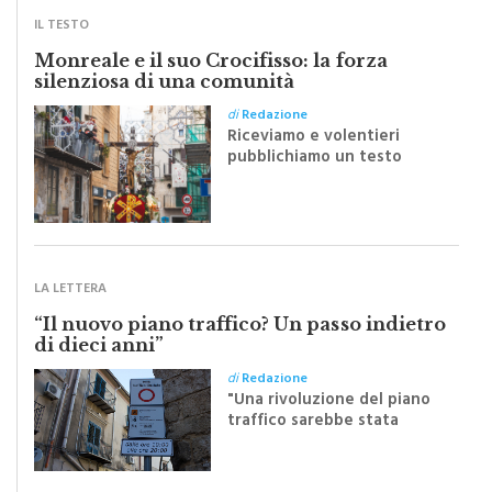
IL TESTO
Monreale e il suo Crocifisso: la forza
silenziosa di una comunità
di
Redazione
Riceviamo e volentieri
pubblichiamo un testo
inviato dalla scrittrice
monrealese Mariella
Sapienza all'indomani della
Festa del Santissimo
Crocifisso
LA LETTERA
“Il nuovo piano traffico? Un passo indietro
di dieci anni”
di
Redazione
"Una rivoluzione del piano
traffico sarebbe stata
efficace se preceduta da
una rivoluzione culturale"