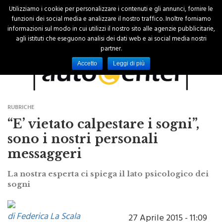
Utilizziamo i cookie per personalizzare i contenuti e gli annunci, fornire le
funzioni dei social media e analizzare il nostro traffico. Inoltre forniamo
informazioni sul modo in cui utilizzi il nostro sito alle agenzie pubblicitarie,
agli istituti che eseguono analisi dei dati web e ai social media nostri
partner.
Accetto
Leggi di più
RUBRICHE
“E’ vietato calpestare i sogni”,
sono i nostri personali
messaggeri
La nostra esperta ci spiega il lato psicologico dei
sogni