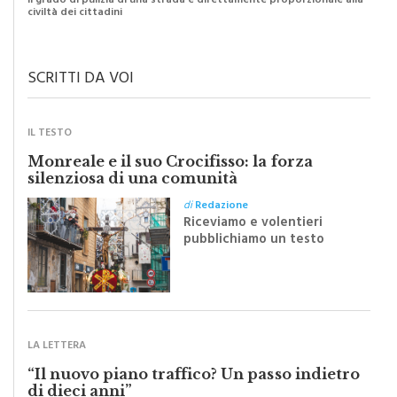
di
Raimondo Burgio
Il grado di pulizia di una strada è direttamente proporzionale alla
civiltà dei cittadini
SCRITTI DA VOI
IL TESTO
Monreale e il suo Crocifisso: la forza
silenziosa di una comunità
di
Redazione
Riceviamo e volentieri
pubblichiamo un testo
inviato dalla scrittrice
monrealese Mariella
Sapienza all'indomani della
Festa del Santissimo
Crocifisso
LA LETTERA