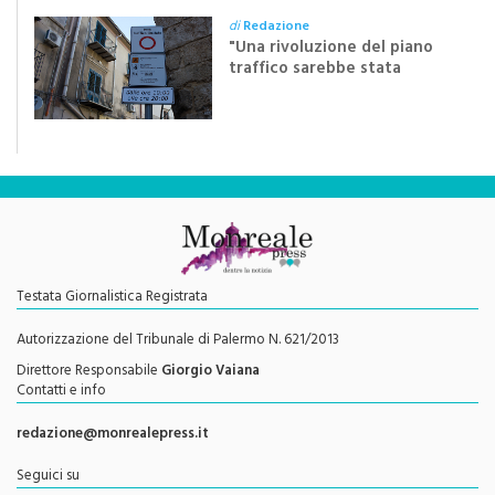
“Il nuovo piano traffico? Un passo indietro
di dieci anni”
di
Redazione
"Una rivoluzione del piano
traffico sarebbe stata
efficace se preceduta da
una rivoluzione culturale"
Testata Giornalistica Registrata
Autorizzazione del Tribunale di Palermo N. 621/2013
Direttore Responsabile
Giorgio Vaiana
Contatti e info
redazione@monrealepress.it