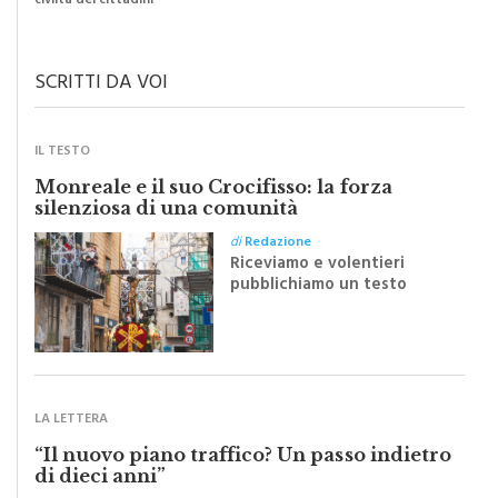
Il grado di pulizia di una strada è direttamente proporzionale alla
civiltà dei cittadini
SCRITTI DA VOI
IL TESTO
Monreale e il suo Crocifisso: la forza
silenziosa di una comunità
di
Redazione
Riceviamo e volentieri
pubblichiamo un testo
inviato dalla scrittrice
monrealese Mariella
Sapienza all'indomani della
Festa del Santissimo
Crocifisso
LA LETTERA
“Il nuovo piano traffico? Un passo indietro