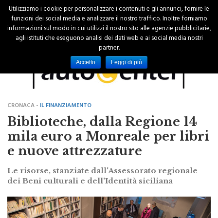
Utilizziamo i cookie per personalizzare i contenuti e gli annunci, fornire le
funzioni dei social media e analizzare il nostro traffico. Inoltre forniamo
informazioni sul modo in cui utilizzi il nostro sito alle agenzie pubblicitarie,
agli istituti che eseguono analisi dei dati web e ai social media nostri
partner.
Accetto
Leggi di più
CRONACA -
IL FINANZIAMENTO
Biblioteche, dalla Regione 14
mila euro a Monreale per libri
e nuove attrezzature
Le risorse, stanziate dall'Assessorato regionale
dei Beni culturali e dell'Identità siciliana