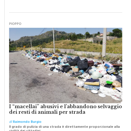
Abbiamo lottato da sempre per eliminare barriere e distanze e
oggi dobbiamo ripartire per ricostruire certezze
PIOPPO
I “macellai” abusivi e l’abbandono selvaggio
dei resti di animali per strada
di
Raimondo Burgio