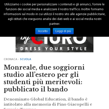
Utilizziamo i cookie per personalizzare i contenuti e gli annunci, fornire le
funzioni dei social media e analizzare il nostro traffico. Inoltre forniamo
informazioni sul modo in cui utilizzi il nostro sito alle agenzie pubblicitarie,
agli istituti che eseguono analisi dei dati web e ai social media nostri
partner.
Accetto
Leggi di più
CRONACA -
SCUOLA
Monreale, due soggiorni
studio all’estero per gli
studenti più meritevoli:
pubblicato il bando
Denominato Global Education, il bando è
intitolato alla memoria di Pino Giacopelli e