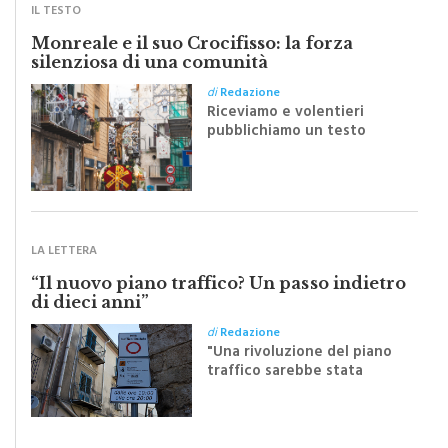
IL TESTO
Monreale e il suo Crocifisso: la forza
silenziosa di una comunità
di
Redazione
Riceviamo e volentieri
pubblichiamo un testo
inviato dalla scrittrice
monrealese Mariella
Sapienza all'indomani della
Festa del Santissimo
Crocifisso
LA LETTERA
“Il nuovo piano traffico? Un passo indietro
di dieci anni”
di
Redazione
"Una rivoluzione del piano
traffico sarebbe stata
efficace se preceduta da
una rivoluzione culturale"