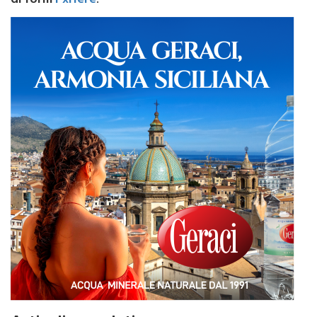
di
form
PxHere
.