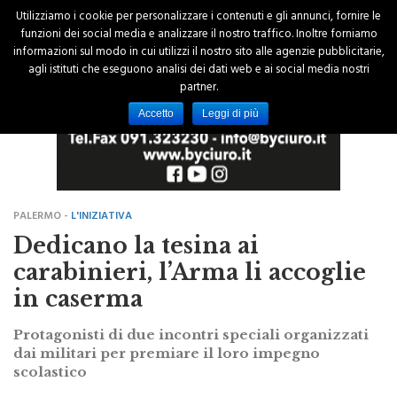
Utilizziamo i cookie per personalizzare i contenuti e gli annunci, fornire le
funzioni dei social media e analizzare il nostro traffico. Inoltre forniamo
informazioni sul modo in cui utilizzi il nostro sito alle agenzie pubblicitarie,
agli istituti che eseguono analisi dei dati web e ai social media nostri
partner.
Accetto
Leggi di più
PALERMO -
L'INIZIATIVA
Dedicano la tesina ai
carabinieri, l’Arma li accoglie
in caserma
Protagonisti di due incontri speciali organizzati
dai militari per premiare il loro impegno
scolastico