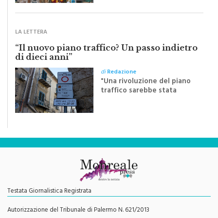
Crocifisso
LA LETTERA
“Il nuovo piano traffico? Un passo indietro
di dieci anni”
di
Redazione
"Una rivoluzione del piano
traffico sarebbe stata
efficace se preceduta da
una rivoluzione culturale"
Testata Giornalistica Registrata
Autorizzazione del Tribunale di Palermo N. 621/2013
Direttore Responsabile
Giorgio Vaiana