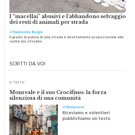
I “macellai” abusivi e l’abbandono selvaggio
dei resti di animali per strada
di
Raimondo Burgio
Il grado di pulizia di una strada è direttamente proporzionale alla
civiltà dei cittadini
SCRITTI DA VOI
IL TESTO
Monreale e il suo Crocifisso: la forza
silenziosa di una comunità
di
Redazione
Riceviamo e volentieri
pubblichiamo un testo
inviato dalla scrittrice
monrealese Mariella
Sapienza all'indomani della
Festa del Santissimo