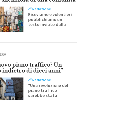
 silenziosa di una comunità
di
Redazione
Riceviamo e volentieri
pubblichiamo un
testo inviato dalla
scrittrice monrealese
Mariella Sapienza
all'indomani della
Festa del Santissimo
Crocifisso
ERA
uovo piano traffico? Un
 indietro di dieci anni”
di
Redazione
"Una rivoluzione del
piano traffico
sarebbe stata
efficace se preceduta
da una rivoluzione
culturale"