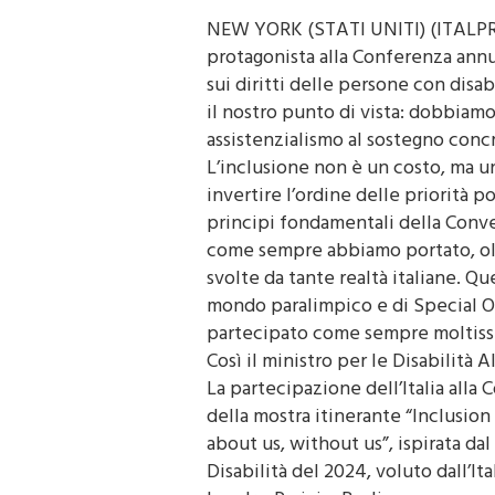
NEW YORK (STATI UNITI) (ITALPRES
protagonista alla Conferenza ann
sui diritti delle persone con disa
il nostro punto di vista: dobbiamo
assistenzialismo al sostegno concr
L’inclusione non è un costo, ma u
invertire l’ordine delle priorità p
principi fondamentali della Conve
come sempre abbiamo portato, oltr
svolte da tante realtà italiane. Qu
mondo paralimpico e di Special Ol
partecipato come sempre moltissim
Così il ministro per le Disabilità A
La partecipazione dell’Italia alla 
della mostra itinerante “Inclusio
about us, without us”, ispirata d
Disabilità del 2024, voluto dall’Ita