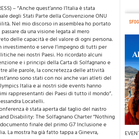
S) – “Anche quest’anno l’Italia è stata
uale degli Stati Parte della Convenzione ONU
bilità. Nel mio discorso in assemblea ho portato
 passare da una visione legata al mero
eto delle capacità e del valore di ogni persona.
n investimento e serve l’impegno di tutti per
olitiche nei nostri Paesi. Ho ricordato alcuni
nzione e i principi della Carta di Solfagnano e
e alle parole, la concretezza delle attività
est’anno sono stati con noi anche vari atleti del
ympics Italia e ai nostri side events hanno
i rappresentanti dei Paesi di tutto il mondo”.
lessandra Locatelli.
Conferenza è stata aperta dal taglio del nastro
n and Disability: The Solfagnano Charter “Nothing
al documento finale del primo G7 Inclusione e
lia. La mostra ha già fatto tappa a Ginevra,
EVEN