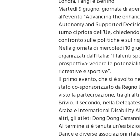
Londra, Parigi e Berlino.
Martedì 9 giugno, giornata di apert
all’evento “Advancing the enhance
Autonomy and Supported Decision
turno cipriota dell’Ue, chiedendo
confronto sulle politiche e sul ris
Nella giornata di mercoledì 10 giu
organizzati dall’Italia: “I talenti 
prospettiva: vedere le potenzialità
ricreative e sportive”.
Il primo evento, che si è svolto 
stato co-sponsorizzato da Regno Un
visto la partecipazione, tra gli al
Brivio. Il secondo, nella Delegat
Araba e International Disability Al
altri, gli atleti Dong Dong Caman
Al termine si è tenuta un’esibizi
Dance e diverse associazioni itali