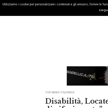
Utilizziamo i cookie per personalizzare i contenuti e gli annunci, fornire le funzi
HOME
CRONACA
eseguo
TOP NEWS ITALPRESS
Disabilità, Locat