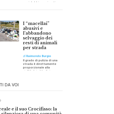
barriere e distanze e
oggi dobbiamo ripartire
per ricostruire certezze
I “macellai”
abusivi e
l’abbandono
selvaggio dei
resti di animali
per strada
di
Raimondo Burgio
Il grado di pulizia di una
strada è direttamente
proporzionale alla
civiltà dei cittadini
TI DA VOI
O
ale e il suo Crocifisso: la