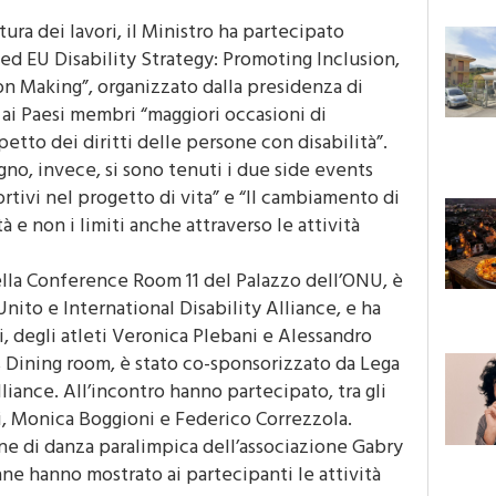
ura dei lavori, il Ministro ha partecipato
d EU Disability Strategy: Promoting Inclusion,
 Making”, organizzato dalla presidenza di
 ai Paesi membri “maggiori occasioni di
petto dei diritti delle persone con disabilità”.
gno, invece, si sono tenuti i due side events
sportivi nel progetto di vita” e “Il cambiamento di
 e non i limiti anche attraverso le attività
nella Conference Room 11 del Palazzo dell’ONU, è
ito e International Disability Alliance, e ha
tri, degli atleti Veronica Plebani e Alessandro
es Dining room, è stato co-sponsorizzato da Lega
liance. All’incontro hanno partecipato, tra gli
ni, Monica Boggioni e Federico Correzzola.
one di danza paralimpica dell’associazione Gabry
ane hanno mostrato ai partecipanti le attività