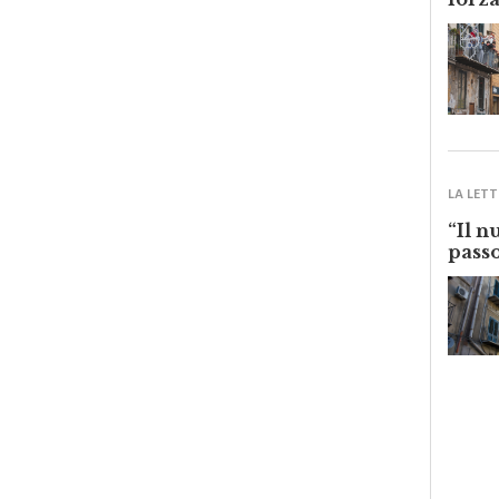
forza
LA LETT
“Il n
passo