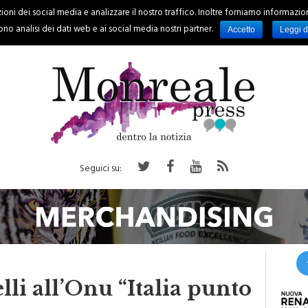
oni dei social media e analizzare il nostro traffico. Inoltre forniamo informazioni s
PALERMO
REGIONE
EVENTI
RUBRICHE
SPORT
no analisi dei dati web e ai social media nostri partner.
Accetto
Leggi d
Seguici su:
elli all’Onu “Italia punto