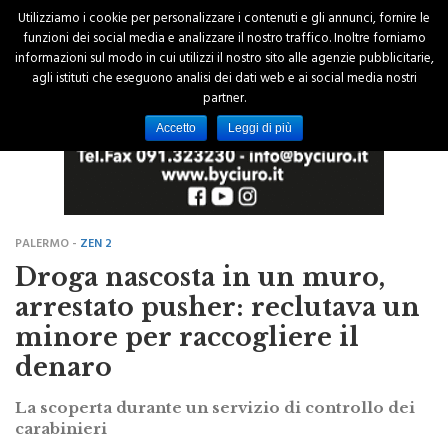
Utilizziamo i cookie per personalizzare i contenuti e gli annunci, fornire le
funzioni dei social media e analizzare il nostro traffico. Inoltre forniamo
informazioni sul modo in cui utilizzi il nostro sito alle agenzie pubblicitarie,
agli istituti che eseguono analisi dei dati web e ai social media nostri
partner.
Accetto
Leggi di più
PALERMO -
ZEN 2
Droga nascosta in un muro,
arrestato pusher: reclutava un
minore per raccogliere il
denaro
La scoperta durante un servizio di controllo dei
carabinieri