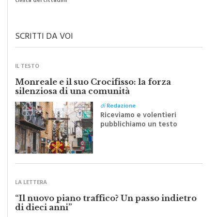
SCRITTI DA VOI
IL TESTO
Monreale e il suo Crocifisso: la forza
silenziosa di una comunità
di
Redazione
Riceviamo e volentieri
pubblichiamo un testo
inviato dalla scrittrice
monrealese Mariella
Sapienza all'indomani della
Festa del Santissimo
Crocifisso
LA LETTERA
“Il nuovo piano traffico? Un passo indietro
di dieci anni”
di
Redazione