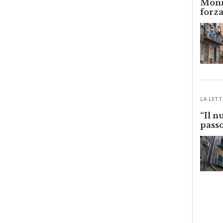
forza
LA LETT
“Il n
passo