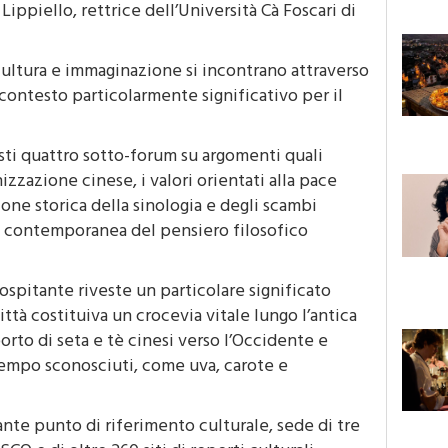
Lippiello, rettrice dell’Università Cà Foscari di
 cultura e immaginazione si incontrano attraverso
contesto particolarmente significativo per il
ti quattro sotto-forum su argomenti quali
zzazione cinese, i valori orientati alla pace
zione storica della sinologia e degli scambi
za contemporanea del pensiero filosofico
ospitante riveste un particolare significato
città costituiva un crocevia vitale lungo l’antica
orto di seta e tè cinesi verso l’Occidente e
 tempo sconosciuti, come uva, carote e
te punto di riferimento culturale, sede di tre
CO e di oltre 260 siti di reperti culturali