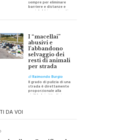
barriere e distanze e
oggi dobbiamo ripartire
per ricostruire certezze
I “macellai”
abusivi e
l’abbandono
selvaggio dei
resti di animali
per strada
di
Raimondo Burgio
Il grado di pulizia di una
strada è direttamente
proporzionale alla
civiltà dei cittadini
TI DA VOI
O
ale e il suo Crocifisso: la