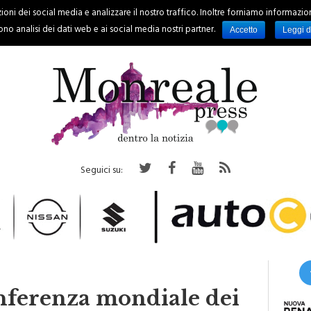
oni dei social media e analizzare il nostro traffico. Inoltre forniamo informazioni s
PALERMO
REGIONE
EVENTI
RUBRICHE
SPORT
no analisi dei dati web e ai social media nostri partner.
Accetto
Leggi d
Seguici su:
conferenza mondiale dei