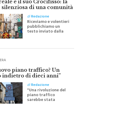
 silenziosa di una comunità
di
Redazione
Riceviamo e volentieri
pubblichiamo un
testo inviato dalla
scrittrice monrealese
Mariella Sapienza
all'indomani della
Festa del Santissimo
Crocifisso
ERA
uovo piano traffico? Un
 indietro di dieci anni”
di
Redazione
"Una rivoluzione del
piano traffico
sarebbe stata
efficace se preceduta
da una rivoluzione
culturale"