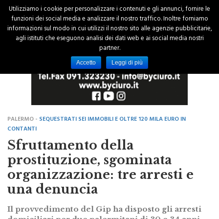
Utilizziamo i cookie per personalizzare i contenuti e gli annunci, fornire le
funzioni dei social media e analizzare il nostro traffico. Inoltre forniamo
informazioni sul modo in cui utilizzi il nostro sito alle agenzie pubblicitarie,
agli istituti che eseguono analisi dei dati web e ai social media nostri
partner.
Accetto
Leggi di più
PALERMO -
SEQUESTRATI SEI IMMOBILI E OLTRE 120 MILA EURO IN
CONTANTI
Sfruttamento della
prostituzione, sgominata
organizzazione: tre arresti e
una denuncia
Il provvedimento del Gip ha disposto gli arresti
domiciliari per due palermitani di 30 e 34 anni