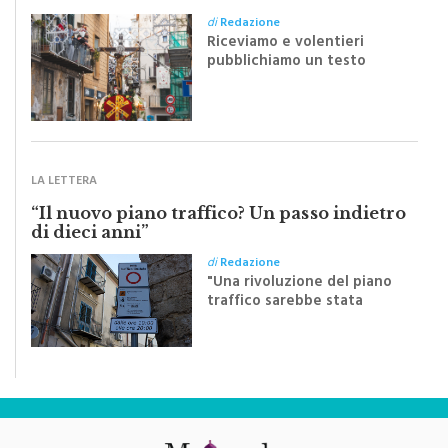
Riceviamo e volentieri
pubblichiamo un testo
inviato dalla scrittrice
monrealese Mariella
Sapienza all'indomani della
Festa del Santissimo
Crocifisso
LA LETTERA
“Il nuovo piano traffico? Un passo indietro
di dieci anni”
di
Redazione
"Una rivoluzione del piano
traffico sarebbe stata
efficace se preceduta da
una rivoluzione culturale"