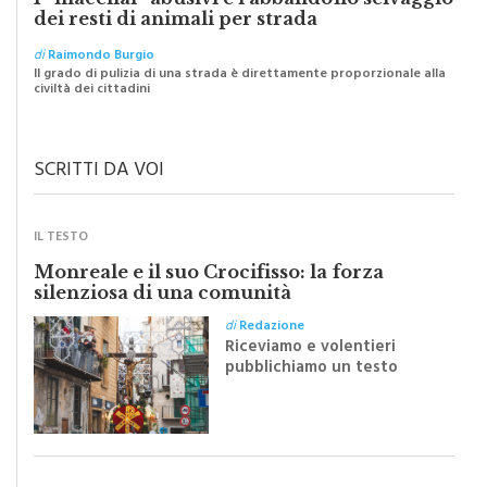
I “macellai” abusivi e l’abbandono selvaggio
dei resti di animali per strada
di
Raimondo Burgio
Il grado di pulizia di una strada è direttamente proporzionale alla
civiltà dei cittadini
SCRITTI DA VOI
IL TESTO
Monreale e il suo Crocifisso: la forza
silenziosa di una comunità
di
Redazione
Riceviamo e volentieri
pubblichiamo un testo
inviato dalla scrittrice
monrealese Mariella
Sapienza all'indomani della
Festa del Santissimo