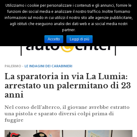
Utilizziamo i cookie per personalizzare i contenuti e gli annunci, fornire le
funzioni dei social media e analizzare il nostro traffico. Inoltre forniamo
informazioni sul modo in cui utilizzi il nostro sito alle agenzie pubblicitarie,
agli istituti che eseguono analisi dei dati web e ai social media nostri
partner.
Accetto
Leggi di più
PALERMO -
LE INDAGINI DEI CARABINIERI
La sparatoria in via La Lumia:
arrestato un palermitano di 23
anni
Nel corso dell’alterco, il giovane avrebbe estratto
una pistola e sparato diversi colpi prima di
fuggire