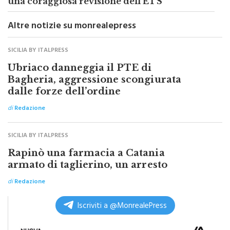
Assarmatori a Bruxelles, Messina “Serve
una coraggiosa revisione dell’ETS”
Altre notizie su monrealepress
SICILIA BY ITALPRESS
Ubriaco danneggia il PTE di
Bagheria, aggressione scongiurata
dalle forze dell’ordine
di
Redazione
SICILIA BY ITALPRESS
Rapinò una farmacia a Catania
armato di taglierino, un arresto
di
Redazione
Iscriviti a @MonrealePress