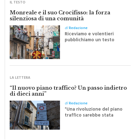
IL TESTO
Monreale e il suo Crocifisso: la forza
silenziosa di una comunità
di
Redazione
Riceviamo e volentieri
pubblichiamo un testo
inviato dalla scrittrice
monrealese Mariella
Sapienza all'indomani della
Festa del Santissimo
Crocifisso
LA LETTERA
“Il nuovo piano traffico? Un passo indietro
di dieci anni”
di
Redazione
"Una rivoluzione del piano
traffico sarebbe stata
efficace se preceduta da
una rivoluzione culturale"