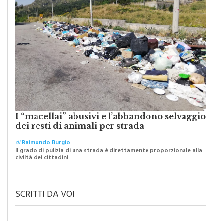
I “macellai” abusivi e l’abbandono selvaggio
dei resti di animali per strada
di
Raimondo Burgio
Il grado di pulizia di una strada è direttamente proporzionale alla
civiltà dei cittadini
SCRITTI DA VOI