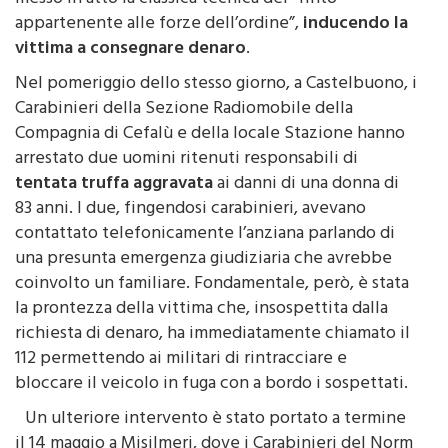
Repubblica di Termini Imerese, l’uomo avrebbe
messo in atto la classica tecnica del “finto
appartenente alle forze dell’ordine”,
inducendo la
vittima a consegnare denaro
.
Nel pomeriggio dello stesso giorno, a Castelbuono, i
Carabinieri della Sezione Radiomobile della
Compagnia di Cefalù e della locale Stazione hanno
arrestato due uomini ritenuti responsabili di
tentata truffa aggravata
ai danni di una donna di
83 anni. I due, fingendosi carabinieri, avevano
contattato telefonicamente l’anziana parlando di
una presunta emergenza giudiziaria che avrebbe
coinvolto un familiare. Fondamentale, però, è stata
la prontezza della vittima che, insospettita dalla
richiesta di denaro, ha immediatamente chiamato il
112 permettendo ai militari di rintracciare e
bloccare il veicolo in fuga con a bordo i sospettati.
Un ulteriore intervento è stato portato a termine