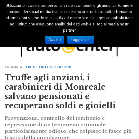
Utilizziamo i cookie per personalizzare i contenuti e gli annunci, fornire le
funzioni dei social media e analizzare il nostro traffico. Inoltre forniamo
informazioni sul modo in cui utilizzi il nostro sito alle agenzie pubblicitarie,
agli istituti che eseguono analisi dei dati web e ai social media nostri
partner.
Accetto
Leggi di più
CRONACA -
TRE DISTINTE OPERAZIONI
Truffe agli anziani, i
carabinieri di Monreale
salvano pensionati e
recuperano soldi e gioielli
Prevenzione, controllo del territorio e
repressione di un fenomeno criminale