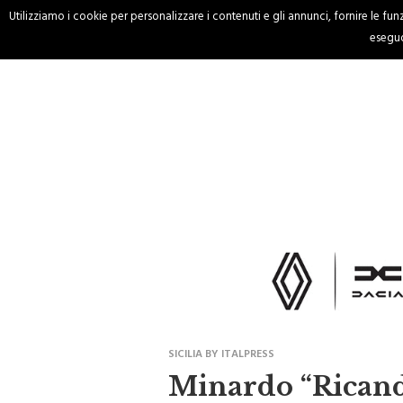
Utilizziamo i cookie per personalizzare i contenuti e gli annunci, fornire le funzi
HOME
CRONACA
eseguo
SICILIA BY ITALPRESS
Minardo “Ricand