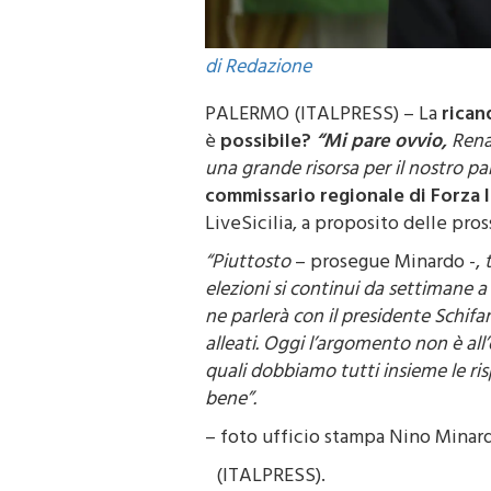
di Redazione
PALERMO (ITALPRESS) – La
ricand
è
possibile?
“Mi pare ovvio,
Renat
una grande risorsa per il nostro par
commissario regionale di Forza It
LiveSicilia, a proposito delle pros
“Piuttosto
– prosegue Minardo -,
t
elezioni si continui da settimane
ne parlerà con il presidente Schifan
alleati. Oggi l’argomento non è all’o
quali dobbiamo tutti insieme le r
bene”.
– foto ufficio stampa Nino Minar
(ITALPRESS).