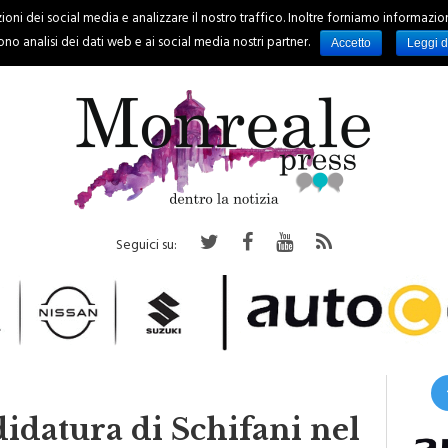
oni dei social media e analizzare il nostro traffico. Inoltre forniamo informazioni s
PALERMO
REGIONE
EVENTI
RUBRICHE
SPORT
no analisi dei dati web e ai social media nostri partner.
Accetto
Leggi d
Seguici su:
idatura di Schifani nel