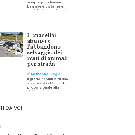
barriere e distanze e
oggi dobbiamo ripartire
per ricostruire certezze
I “macellai”
abusivi e
l’abbandono
selvaggio dei
resti di animali
per strada
di
Raimondo Burgio
Il grado di pulizia di una
strada è direttamente
proporzionale alla
civiltà dei cittadini
TI DA VOI
O
ale e il suo Crocifisso: la