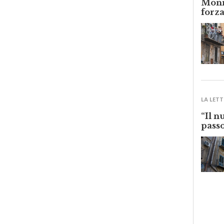
forza
LA LETT
“Il n
passo