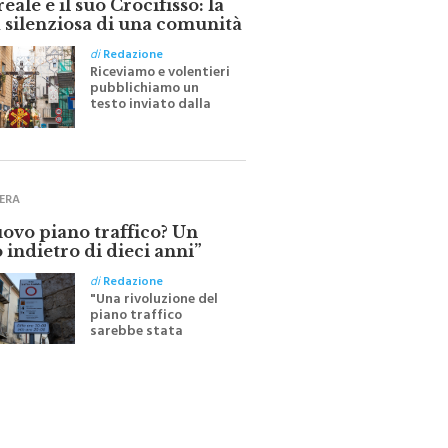
 silenziosa di una comunità
di
Redazione
Riceviamo e volentieri
pubblichiamo un
testo inviato dalla
scrittrice monrealese
Mariella Sapienza
all'indomani della
Festa del Santissimo
Crocifisso
ERA
uovo piano traffico? Un
 indietro di dieci anni”
di
Redazione
"Una rivoluzione del
piano traffico
sarebbe stata
efficace se preceduta
da una rivoluzione
culturale"