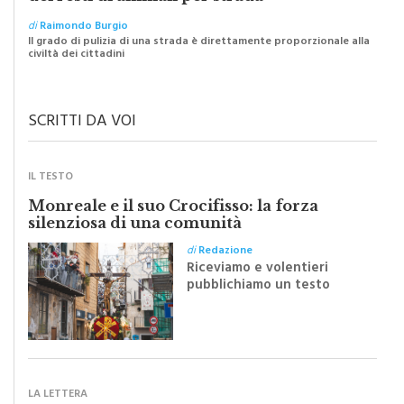
I “macellai” abusivi e l’abbandono selvaggio
dei resti di animali per strada
di
Raimondo Burgio
Il grado di pulizia di una strada è direttamente proporzionale alla
civiltà dei cittadini
SCRITTI DA VOI
IL TESTO
Monreale e il suo Crocifisso: la forza
silenziosa di una comunità
di
Redazione
Riceviamo e volentieri
pubblichiamo un testo
inviato dalla scrittrice
monrealese Mariella
Sapienza all'indomani della
Festa del Santissimo
Crocifisso