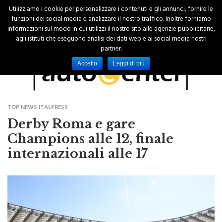
Utilizziamo i cookie per personalizzare i contenuti e gli annunci, fornire le
funzioni dei social media e analizzare il nostro traffico. Inoltre forniamo
informazioni sul modo in cui utilizzi il nostro sito alle agenzie pubblicitarie,
agli istituti che eseguono analisi dei dati web e ai social media nostri
partner.
Accetto
Leggi di più
TOP NEWS ITALPRESS
Derby Roma e gare
Champions alle 12, finale
internazionali alle 17