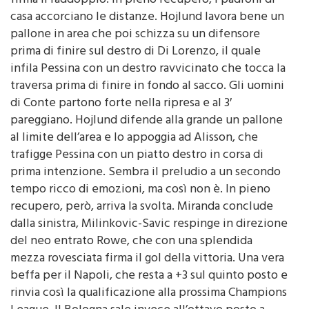
presenta Orsolini, che batte Milinkovic-Savic e
firma il raddoppio. In pieno recupero, i padroni di
casa accorciano le distanze. Hojlund lavora bene un
pallone in area che poi schizza su un difensore
prima di finire sul destro di Di Lorenzo, il quale
infila Pessina con un destro ravvicinato che tocca la
traversa prima di finire in fondo al sacco. Gli uomini
di Conte partono forte nella ripresa e al 3′
pareggiano. Hojlund difende alla grande un pallone
al limite dell’area e lo appoggia ad Alisson, che
trafigge Pessina con un piatto destro in corsa di
prima intenzione. Sembra il preludio a un secondo
tempo ricco di emozioni, ma così non è. In pieno
recupero, però, arriva la svolta. Miranda conclude
dalla sinistra, Milinkovic-Savic respinge in direzione
del neo entrato Rowe, che con una splendida
mezza rovesciata firma il gol della vittoria. Una vera
beffa per il Napoli, che resta a +3 sul quinto posto e