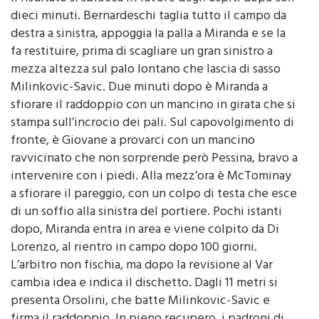
per la formazione emiliana.
Il risultato si sblocca in favore degli ospiti dopo soli
dieci minuti. Bernardeschi taglia tutto il campo da
destra a sinistra, appoggia la palla a Miranda e se la
fa restituire, prima di scagliare un gran sinistro a
mezza altezza sul palo lontano che lascia di sasso
Milinkovic-Savic. Due minuti dopo è Miranda a
sfiorare il raddoppio con un mancino in girata che si
stampa sull’incrocio dei pali. Sul capovolgimento di
fronte, è Giovane a provarci con un mancino
ravvicinato che non sorprende però Pessina, bravo a
intervenire con i piedi. Alla mezz’ora è McTominay
a sfiorare il pareggio, con un colpo di testa che esce
di un soffio alla sinistra del portiere. Pochi istanti
dopo, Miranda entra in area e viene colpito da Di
Lorenzo, al rientro in campo dopo 100 giorni.
L’arbitro non fischia, ma dopo la revisione al Var
cambia idea e indica il dischetto. Dagli 11 metri si