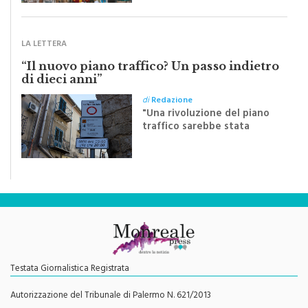
monrealese Mariella
Sapienza all'indomani della
Festa del Santissimo
Crocifisso
LA LETTERA
“Il nuovo piano traffico? Un passo indietro
di dieci anni”
di
Redazione
"Una rivoluzione del piano
traffico sarebbe stata
efficace se preceduta da
una rivoluzione culturale"
Testata Giornalistica Registrata