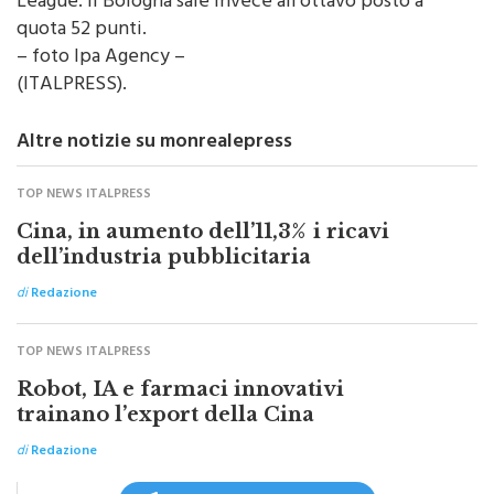
rinvia così la qualificazione alla prossima Champions
League. Il Bologna sale invece all’ottavo posto a
quota 52 punti.
– foto Ipa Agency –
(ITALPRESS).
Altre notizie su monrealepress
TOP NEWS ITALPRESS
Cina, in aumento dell’11,3% i ricavi
dell’industria pubblicitaria
di
Redazione
TOP NEWS ITALPRESS
Robot, IA e farmaci innovativi
trainano l’export della Cina
di
Redazione