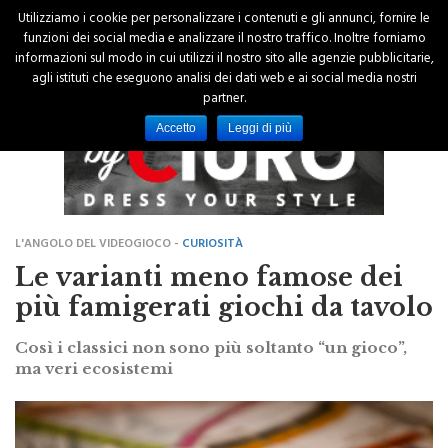
Utilizziamo i cookie per personalizzare i contenuti e gli annunci, fornire le
funzioni dei social media e analizzare il nostro traffico. Inoltre forniamo
informazioni sul modo in cui utilizzi il nostro sito alle agenzie pubblicitarie,
agli istituti che eseguono analisi dei dati web e ai social media nostri
partner.
Accetto
Leggi di più
L'ANGOLO DEL VIDEOGIOCO -
CURIOSITÀ
Le varianti meno famose dei
più famigerati giochi da tavolo
Così i classici non sono più soltanto “un gioco”,
ma veri ecosistemi