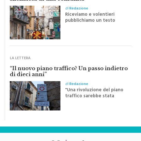
di
Redazione
Riceviamo e volentieri
pubblichiamo un testo
inviato dalla scrittrice
monrealese Mariella
Sapienza all'indomani della
Festa del Santissimo
Crocifisso
LA LETTERA
“Il nuovo piano traffico? Un passo indietro
di dieci anni”
di
Redazione
"Una rivoluzione del piano
traffico sarebbe stata
efficace se preceduta da
una rivoluzione culturale"