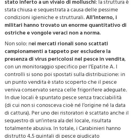
caccia ad alimenti pericolos
i. Il colpo più duro è
stato inferto a un vivaio di molluschi
: la struttura è
stata chiusa e sequestrata a causa delle pessime
condizioni igieniche e strutturali.
All’interno, i
militari hanno trovato un enorme quantitativo di
ostriche e vongole veraci non a norma.
Non solo: n
ei mercati rionali sono scattati
campionamenti a tappeto per escludere la
presenza di virus pericolosi nel pesce in vendita
,
con un monitoraggio specifico per l’Epatite A. I
controlli si sono poi spostati sulla distribuzione: in
un punto vendita è stato scoperto che il pesce
veniva conservato senza celle frigorifere adeguate.
In due locali è spuntato pesce senza tracciabilità
(di cui non si conosceva cioè né l’origine né la data
di cattura). Per uno dei ristoratori è scattato anche il
sequestro di un’intera ala del locale, risultata
totalmente abusiva. In totale, i Carabinieri hanno