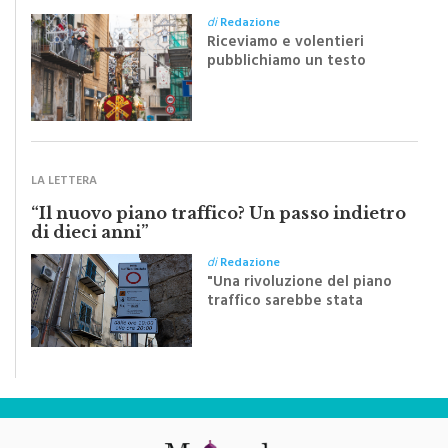
silenziosa di una comunità
di
Redazione
Riceviamo e volentieri
pubblichiamo un testo
inviato dalla scrittrice
monrealese Mariella
Sapienza all'indomani della
Festa del Santissimo
Crocifisso
LA LETTERA
“Il nuovo piano traffico? Un passo indietro
di dieci anni”
di
Redazione
"Una rivoluzione del piano
traffico sarebbe stata
efficace se preceduta da
una rivoluzione culturale"