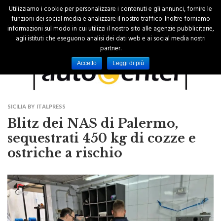
Utilizziamo i cookie per personalizzare i contenuti e gli annunci, fornire le
funzioni dei social media e analizzare il nostro traffico. Inoltre forniamo
informazioni sul modo in cui utilizzi il nostro sito alle agenzie pubblicitarie,
agli istituti che eseguono analisi dei dati web e ai social media nostri
partner.
Accetto
Leggi di più
SICILIA BY ITALPRESS
Blitz dei NAS di Palermo,
sequestrati 450 kg di cozze e
ostriche a rischio