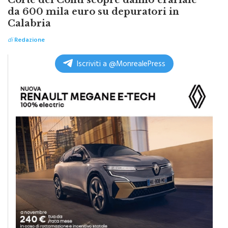
Corte dei Conti scopre danno erariale
da 600 mila euro su depuratori in
Calabria
di
Redazione
Iscriviti a @MonrealePress