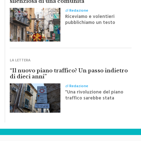
silenziosa di una comunità
di
Redazione
Riceviamo e volentieri
pubblichiamo un testo
inviato dalla scrittrice
monrealese Mariella
Sapienza all'indomani della
Festa del Santissimo
Crocifisso
LA LETTERA
“Il nuovo piano traffico? Un passo indietro
di dieci anni”
di
Redazione
"Una rivoluzione del piano
traffico sarebbe stata
efficace se preceduta da
una rivoluzione culturale"