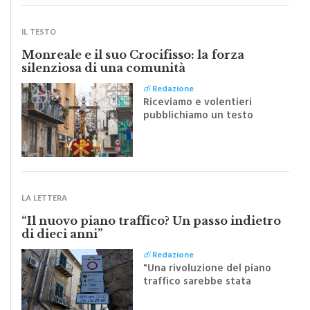
IL TESTO
Monreale e il suo Crocifisso: la forza
silenziosa di una comunità
di
Redazione
Riceviamo e volentieri
pubblichiamo un testo
inviato dalla scrittrice
monrealese Mariella
Sapienza all'indomani della
Festa del Santissimo
Crocifisso
LA LETTERA
“Il nuovo piano traffico? Un passo indietro
di dieci anni”
di
Redazione
"Una rivoluzione del piano
traffico sarebbe stata
efficace se preceduta da
una rivoluzione culturale"