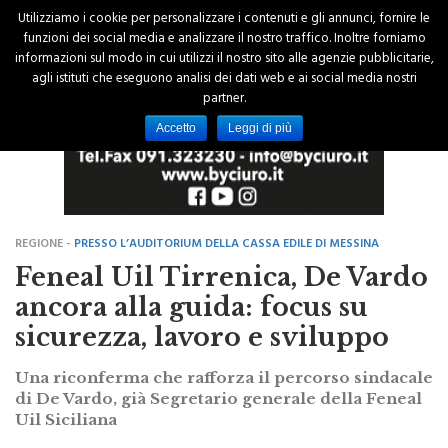
Utilizziamo i cookie per personalizzare i contenuti e gli annunci, fornire le
funzioni dei social media e analizzare il nostro traffico. Inoltre forniamo
informazioni sul modo in cui utilizzi il nostro sito alle agenzie pubblicitarie,
agli istituti che eseguono analisi dei dati web e ai social media nostri
partner.
Accetto
Leggi di più
REGIONE -
PRESSO L’AUDITORIUM DELLA CASSA EDILE DI MESSINA
Feneal Uil Tirrenica, De Vardo
ancora alla guida: focus su
sicurezza, lavoro e sviluppo
Una riconferma che rafforza il percorso sindacale
di De Vardo, già Segretario generale della Feneal
Uil Siciliana