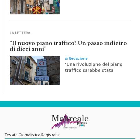
pubblichiamo un testo
inviato dalla scrittrice
monrealese Mariella
Sapienza all'indomani della
Festa del Santissimo
Crocifisso
LA LETTERA
“Il nuovo piano traffico? Un passo indietro
di dieci anni”
di
Redazione
"Una rivoluzione del piano
traffico sarebbe stata
efficace se preceduta da
una rivoluzione culturale"