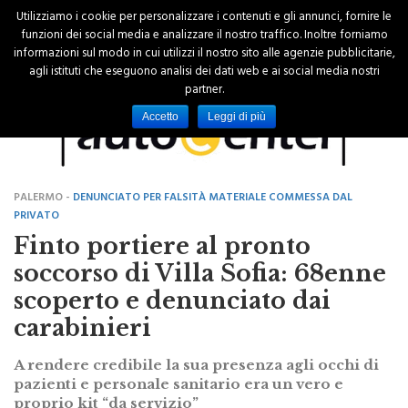
Utilizziamo i cookie per personalizzare i contenuti e gli annunci, fornire le
funzioni dei social media e analizzare il nostro traffico. Inoltre forniamo
informazioni sul modo in cui utilizzi il nostro sito alle agenzie pubblicitarie,
agli istituti che eseguono analisi dei dati web e ai social media nostri
partner.
Accetto
Leggi di più
PALERMO -
DENUNCIATO PER FALSITÀ MATERIALE COMMESSA DAL
PRIVATO
Finto portiere al pronto
soccorso di Villa Sofia: 68enne
scoperto e denunciato dai
carabinieri
A rendere credibile la sua presenza agli occhi di