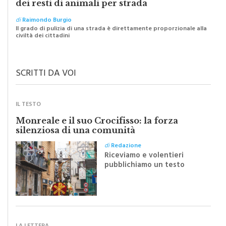
di
Raimondo Burgio
Il grado di pulizia di una strada è direttamente proporzionale alla
civiltà dei cittadini
SCRITTI DA VOI
IL TESTO
Monreale e il suo Crocifisso: la forza
silenziosa di una comunità
di
Redazione
Riceviamo e volentieri
pubblichiamo un testo
inviato dalla scrittrice
monrealese Mariella
Sapienza all'indomani della
Festa del Santissimo
Crocifisso
LA LETTERA