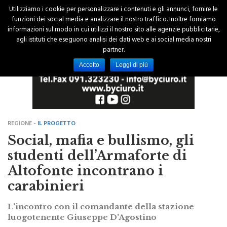
Utilizziamo i cookie per personalizzare i contenuti e gli annunci, fornire le
funzioni dei social media e analizzare il nostro traffico. Inoltre forniamo
informazioni sul modo in cui utilizzi il nostro sito alle agenzie pubblicitarie,
agli istituti che eseguono analisi dei dati web e ai social media nostri
partner.
Accetto
Leggi di più
REGIONE -
IL PROGETTO
Social, mafia e bullismo, gli
studenti dell’Armaforte di
Altofonte incontrano i
carabinieri
L'incontro con il comandante della stazione
luogotenente Giuseppe D'Agostino