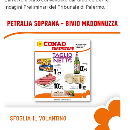
complice è riuscito a far perdere le proprie tracce.
L’arresto è stato convalidato dal Giudice per le
Indagini Preliminari del Tribunale di Palermo.