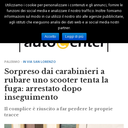
Utilizziamo i cookie per personalizzare i contenuti e gli annunci, fornire le
funzioni dei social media e analizzare il nostro traffico. Inoltre forniamo
informazioni sul modo in cui utilizzi il nostro sito alle agenzie pubblicitarie,
agli istituti che eseguono analisi dei dati web e ai social media nostri
partner.
Accetto
Leggi di più
PALERMO -
IN VIA SAN LORENZO
Sorpreso dai carabinieri a
rubare uno scooter tenta la
fuga: arrestato dopo
inseguimento
Il complice è riuscito a far perdere le proprie
tracce