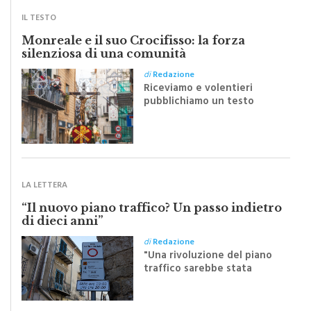
IL TESTO
Monreale e il suo Crocifisso: la forza
silenziosa di una comunità
di
Redazione
Riceviamo e volentieri
pubblichiamo un testo
inviato dalla scrittrice
monrealese Mariella
Sapienza all'indomani della
Festa del Santissimo
Crocifisso
LA LETTERA
“Il nuovo piano traffico? Un passo indietro
di dieci anni”
di
Redazione
"Una rivoluzione del piano
traffico sarebbe stata
efficace se preceduta da