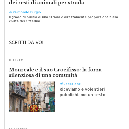
dei resti di animali per strada
di
Raimondo Burgio
Il grado di pulizia di una strada è direttamente proporzionale alla
civiltà dei cittadini
SCRITTI DA VOI
IL TESTO
Monreale e il suo Crocifisso: la forza
silenziosa di una comunità
di
Redazione
Riceviamo e volentieri
pubblichiamo un testo
inviato dalla scrittrice
monrealese Mariella
Sapienza all'indomani della
Festa del Santissimo
Crocifisso