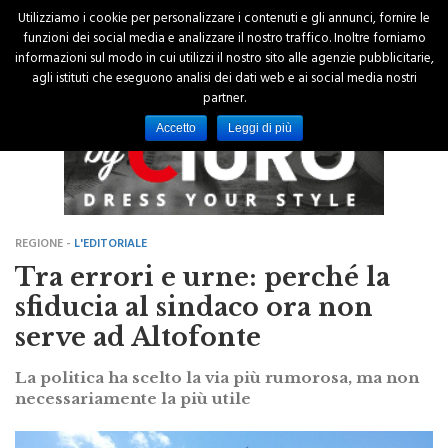
Utilizziamo i cookie per personalizzare i contenuti e gli annunci, fornire le
funzioni dei social media e analizzare il nostro traffico. Inoltre forniamo
informazioni sul modo in cui utilizzi il nostro sito alle agenzie pubblicitarie,
agli istituti che eseguono analisi dei dati web e ai social media nostri
partner.
Accetto
Leggi di più
REGIONE -
L'EDITORIALE
Tra errori e urne: perché la
sfiducia al sindaco ora non
serve ad Altofonte
La politica ha scelto la via più rumorosa, ma non
necessariamente la più utile