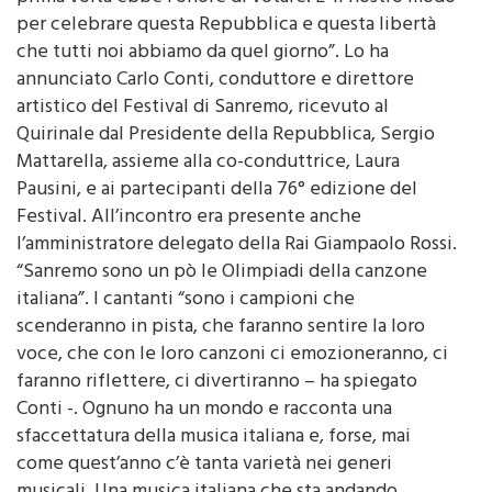
106 anni e che proprio quel 2 giugno del 1946 per la
prima volta ebbe l’onore di votare. E’ il nostro modo
per celebrare questa Repubblica e questa libertà
che tutti noi abbiamo da quel giorno”. Lo ha
annunciato Carlo Conti, conduttore e direttore
artistico del Festival di Sanremo, ricevuto al
Quirinale dal Presidente della Repubblica, Sergio
Mattarella, assieme alla co-conduttrice, Laura
Pausini, e ai partecipanti della 76° edizione del
Festival. All’incontro era presente anche
l’amministratore delegato della Rai Giampaolo Rossi.
“Sanremo sono un pò le Olimpiadi della canzone
italiana”. I cantanti “sono i campioni che
scenderanno in pista, che faranno sentire la loro
voce, che con le loro canzoni ci emozioneranno, ci
faranno riflettere, ci divertiranno – ha spiegato
Conti -. Ognuno ha un mondo e racconta una
sfaccettatura della musica italiana e, forse, mai