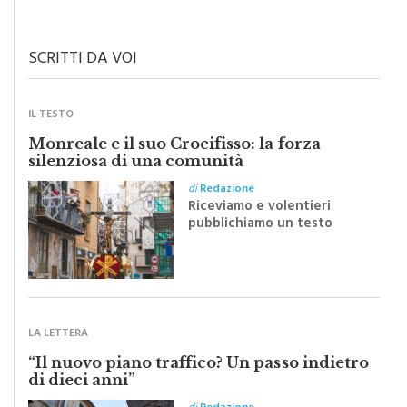
Il grado di pulizia di una strada è direttamente proporzionale alla
civiltà dei cittadini
SCRITTI DA VOI
IL TESTO
Monreale e il suo Crocifisso: la forza
silenziosa di una comunità
di
Redazione
Riceviamo e volentieri
pubblichiamo un testo
inviato dalla scrittrice
monrealese Mariella
Sapienza all'indomani della
Festa del Santissimo
Crocifisso
LA LETTERA
“Il nuovo piano traffico? Un passo indietro
di dieci anni”