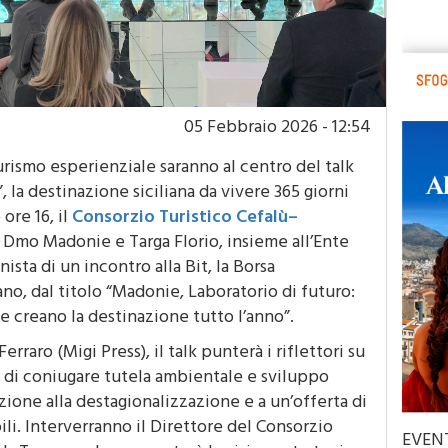
05 Febbraio 2026 - 12:54
ismo esperienziale saranno al centro del talk
 la destinazione siciliana da vivere 365 giorni
ore 16, il
Consorzio Turistico Cefalù–
a Dmo Madonie e Targa Florio, insieme all’Ente
sta di un incontro alla Bit, la Borsa
no, dal titolo “Madonie, Laboratorio di futuro:
e creano la destinazione tutto l’anno”.
rraro (Migi Press), il talk punterà i riflettori su
di coniugare tutela ambientale e sviluppo
ione alla destagionalizzazione e a un’offerta di
li. Interverranno il Direttore del Consorzio
EVEN
a Tornese che presenterà la visione strategica