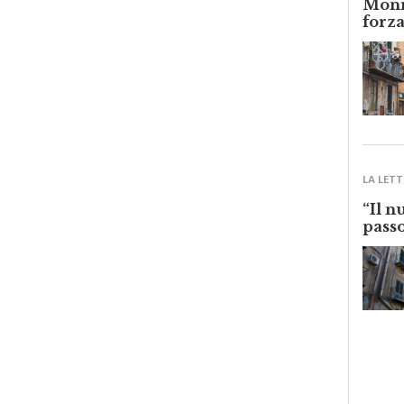
forza
LA LETT
“Il n
passo