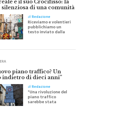
 silenziosa di una comunità
di
Redazione
Riceviamo e volentieri
pubblichiamo un
testo inviato dalla
scrittrice monrealese
Mariella Sapienza
all'indomani della
Festa del Santissimo
Crocifisso
ERA
uovo piano traffico? Un
 indietro di dieci anni”
di
Redazione
"Una rivoluzione del
piano traffico
sarebbe stata
efficace se preceduta
da una rivoluzione
culturale"