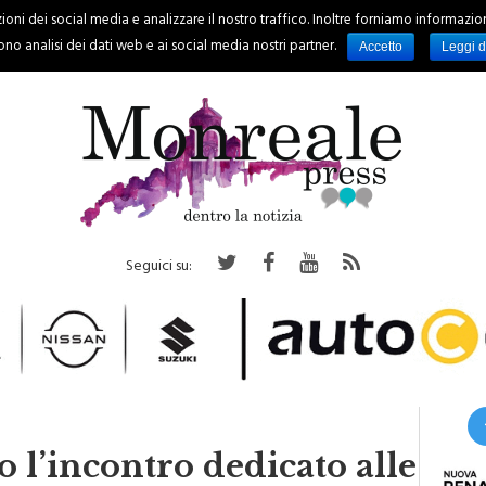
oni dei social media e analizzare il nostro traffico. Inoltre forniamo informazioni s
PALERMO
REGIONE
EVENTI
RUBRICHE
SPORT
no analisi dei dati web e ai social media nostri partner.
Accetto
Leggi d
Seguici su:
o l’incontro dedicato alle