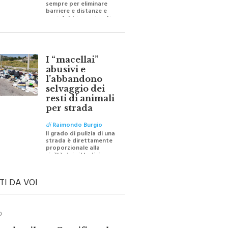
barriere e distanze e
oggi dobbiamo ripartire
per ricostruire certezze
I “macellai”
abusivi e
l’abbandono
selvaggio dei
resti di animali
per strada
di
Raimondo Burgio
Il grado di pulizia di una
strada è direttamente
proporzionale alla
civiltà dei cittadini
TI DA VOI
O
ale e il suo Crocifisso: la