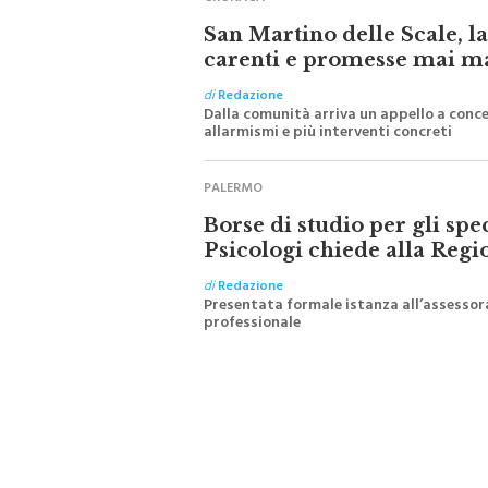
San Martino delle Scale, l
carenti e promesse mai m
di
Redazione
Dalla comunità arriva un appello a conce
allarmismi e più interventi concreti
PALERMO
Borse di studio per gli spe
Psicologi chiede alla Regi
di
Redazione
Presentata formale istanza all’assessora
professionale