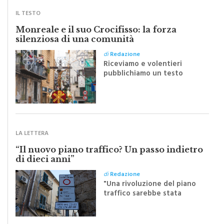
IL TESTO
Monreale e il suo Crocifisso: la forza
silenziosa di una comunità
di
Redazione
Riceviamo e volentieri
pubblichiamo un testo
inviato dalla scrittrice
monrealese Mariella
Sapienza all'indomani della
Festa del Santissimo
Crocifisso
LA LETTERA
“Il nuovo piano traffico? Un passo indietro
di dieci anni”
di
Redazione
"Una rivoluzione del piano
traffico sarebbe stata
efficace se preceduta da