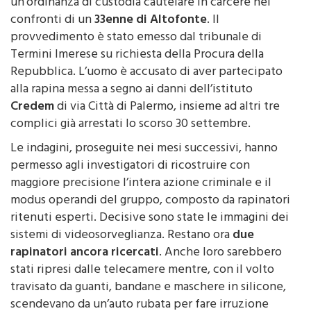
carabinieri della di
Bagheria
hanno eseguito
un’ordinanza di custodia cautelare in carcere nei
confronti di un
33enne di Altofonte
. Il
provvedimento è stato emesso dal tribunale di
Termini Imerese su richiesta della Procura della
Repubblica. L’uomo è accusato di aver partecipato
alla rapina messa a segno ai danni dell’istituto
Credem
di via Città di Palermo, insieme ad altri tre
complici già arrestati lo scorso 30 settembre.
Le indagini, proseguite nei mesi successivi, hanno
permesso agli investigatori di ricostruire con
maggiore precisione l’intera azione criminale e il
modus operandi del gruppo, composto da rapinatori
ritenuti esperti. Decisive sono state le immagini dei
sistemi di videosorveglianza. Restano ora
due
rapinatori ancora ricercati
. Anche loro sarebbero
stati ripresi dalle telecamere mentre, con il volto
travisato da guanti, bandane e maschere in silicone,