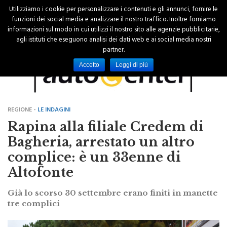
Utilizziamo i cookie per personalizzare i contenuti e gli annunci, fornire le
funzioni dei social media e analizzare il nostro traffico. Inoltre forniamo
informazioni sul modo in cui utilizzi il nostro sito alle agenzie pubblicitarie,
agli istituti che eseguono analisi dei dati web e ai social media nostri
partner.
Accetto
Leggi di più
REGIONE -
LE INDAGINI
Rapina alla filiale Credem di
Bagheria, arrestato un altro
complice: è un 33enne di
Altofonte
Già lo scorso 30 settembre erano finiti in manette
tre complici