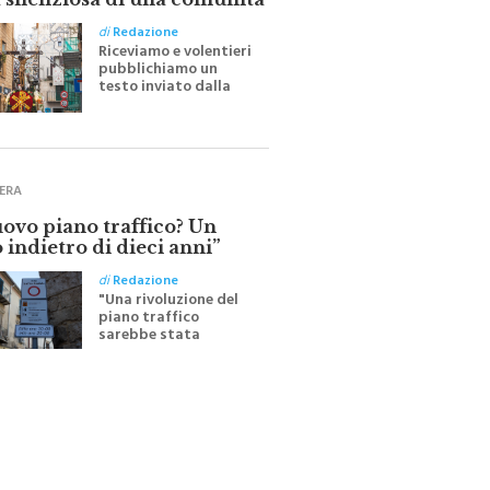
 silenziosa di una comunità
di
Redazione
Riceviamo e volentieri
pubblichiamo un
testo inviato dalla
scrittrice monrealese
Mariella Sapienza
all'indomani della
Festa del Santissimo
Crocifisso
ERA
uovo piano traffico? Un
 indietro di dieci anni”
di
Redazione
"Una rivoluzione del
piano traffico
sarebbe stata
efficace se preceduta
da una rivoluzione
culturale"