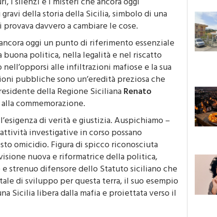
i, i silenzi e i misteri che ancora oggi
ravi della storia della Sicilia, simbolo di una
hi provava davvero a cambiare le cose.
 ancora oggi un punto di riferimento essenziale
buona politica, nella legalità e nel riscatto
o nell’opporsi alle infiltrazioni mafiose e la sua
nzioni pubbliche sono un’eredità preziosa che
 presidente della Regione Siciliana
Renato
 alla commemorazione.
l’esigenza di verità e giustizia. Auspichiamo –
attività investigative in corso possano
sto omicidio. Figura di spicco riconosciuta
visione nuova e riformatrice della politica,
e e strenuo difensore dello Statuto siciliano che
le di sviluppo per questa terra, il suo esempio
na Sicilia libera dalla mafia e proiettata verso il