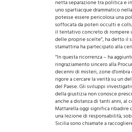
netta separazione tra politica e in
uno spartiacque drammatico nella
potesse essere pericolosa una pol
soffocata da poteri occulti e collu
il tentativo concreto di rompere 
delle proprie scelte”, ha detto il
stamattina ha partecipato alla cer
“In questa ricorrenza – ha aggiun
ringraziamento sincero alla Procu
decenni di misteri, zone d’ombra
rigore a cercare la verità su un d
del Paese. Gli sviluppi investigati
della giustizia non conosce presc
anche a distanza di tanti anni, al 
Mattarella oggi significa ribadire 
una lezione di responsabilità, sobr
Sicilia sono chiamate a raccogliere