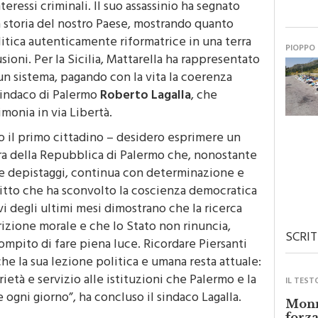
teressi criminali. Il suo assassinio ha segnato
 storia del nostro Paese, mostrando quanto
itica autenticamente riformatrice in una terra
PIOPPO
sioni. Per la Sicilia, Mattarella ha rappresentato
un sistema, pagando con la vita la coerenza
 sindaco di Palermo
Roberto Lagalla
, che
imonia in via Libertà.
to il primo cittadino – desidero esprimere un
ra della Repubblica di Palermo che, nonostante
 e depistaggi, continua con determinazione e
elitto che ha sconvolto la coscienza democratica
vi degli ultimi mesi dimostrano che la ricerca
rizione morale e che lo Stato non rinuncia,
SCRIT
compito di fare piena luce. Ricordare Piersanti
che la sua lezione politica e umana resta attuale:
ietà e servizio alle istituzioni che Palermo e la
IL TEST
 ogni giorno”, ha concluso il sindaco Lagalla.
Monre