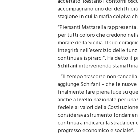
accertato. Restano i contorni oscur
accompagnano uno dei delitti più g
stagione in cui la mafia colpiva c
“Piersanti Mattarella rappresenta
per tutti coloro che credono nella 
morale della Sicilia. Il suo coraggi
integrità nell’esercizio delle fu
continua a ispirarci”. Ha detto il
Schifani
intervenendo stamattina
“Il tempo trascorso non cancella 
aggiunge Schifani – che le nuove 
finalmente fare piena luce su que
anche a livello nazionale per una 
fedele ai valori della Costituzion
considerava strumento fondamenta
continua a indicarci la strada per u
progresso economico e sociale”.