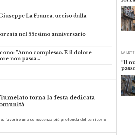
forza
Giuseppe La Franca, ucciso dalla
forzata nel 55esimo anniversario
acono: "Anno complesso. E il dolore
LA LETT
re non passa..."
“Il n
passo
iumelato torna la festa dedicata
 comunità
iso: favorire una conoscenza più profonda del territorio