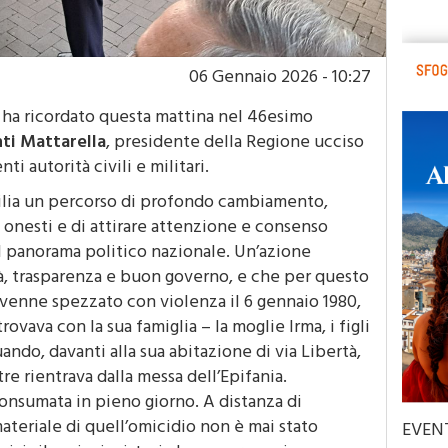
06 Gennaio 2026 - 10:27
 ha ricordato questa mattina nel 46esimo
nti Mattarella
, presidente della Regione ucciso
ti autorità civili e militari.
cilia un percorso di profondo cambiamento,
ni onesti e di attirare attenzione e consenso
nel panorama politico nazionale. Un’azione
ità, trasparenza e buon governo, e che per questo
venne spezzato con violenza il 6 gennaio 1980,
rovava con la sua famiglia – la moglie Irma, i figli
ando, davanti alla sua abitazione di via Libertà,
e rientrava dalla messa dell’Epifania.
onsumata in pieno giorno. A distanza di
ateriale di quell’omicidio non è mai stato
EVEN