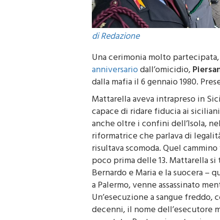
di Redazione
Una cerimonia molto partecipata,
anniversario
dall’omicidio,
Piersa
dalla mafia il 6 gennaio 1980. Presen
Mattarella aveva intrapreso in Si
capace di ridare fiducia ai sicilia
anche oltre i confini dell’Isola, 
riformatrice che parlava di legal
risultava scomoda. Quel cammino 
poco prima delle 13. Mattarella si t
Bernardo e Maria e la suocera – qu
a Palermo, venne assassinato mentr
Un’esecuzione a sangue freddo, c
decenni, il nome dell’esecutore m