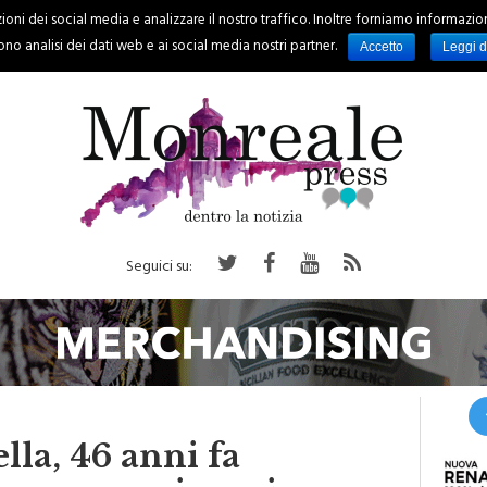
oni dei social media e analizzare il nostro traffico. Inoltre forniamo informazioni s
PALERMO
REGIONE
EVENTI
RUBRICHE
SPORT
no analisi dei dati web e ai social media nostri partner.
Accetto
Leggi d
Seguici su:
lla, 46 anni fa