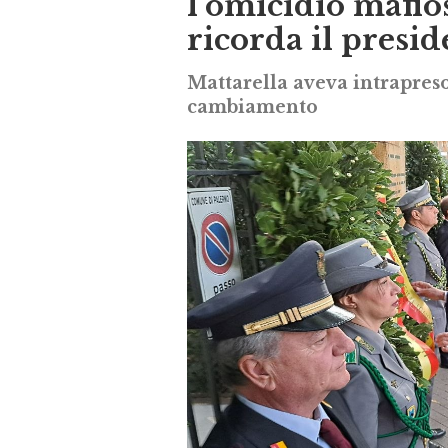
l’omicidio mafio
ricorda il presi
Mattarella aveva intrapreso
cambiamento