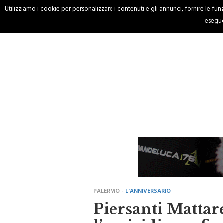
Utilizziamo i cookie per personalizzare i contenuti e gli annunci, fornire le funzi
HOME
CRONACA
eseguo
PALERMO -
L'ANNIVERSARIO
Piersanti Mattare