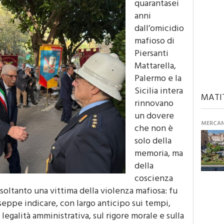
quarantasei
anni
dall’omicidio
mafioso di
Piersanti
Mattarella,
Palermo e la
Sicilia intera
MATI
rinnovano
un dovere
MERCANT
che non è
solo della
memoria, ma
della
coscienza
 soltanto una vittima della violenza mafiosa: fu
eppe indicare, con largo anticipo sui tempi,
 legalità amministrativa, sul rigore morale e sulla