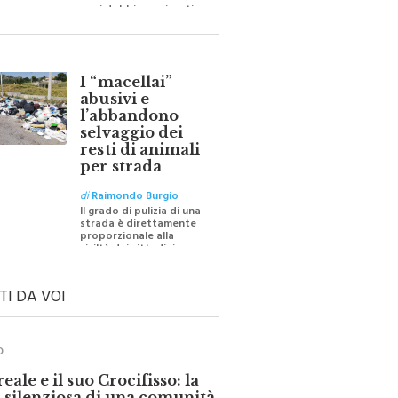
barriere e distanze e
oggi dobbiamo ripartire
per ricostruire certezze
I “macellai”
abusivi e
l’abbandono
selvaggio dei
resti di animali
per strada
di
Raimondo Burgio
Il grado di pulizia di una
strada è direttamente
proporzionale alla
civiltà dei cittadini
TI DA VOI
O
ale e il suo Crocifisso: la