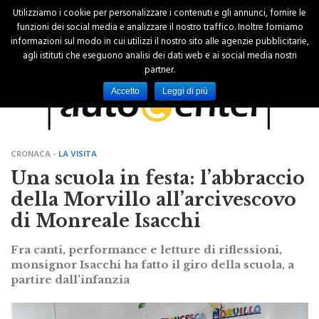
Utilizziamo i cookie per personalizzare i contenuti e gli annunci, fornire le
funzioni dei social media e analizzare il nostro traffico. Inoltre forniamo
informazioni sul modo in cui utilizzi il nostro sito alle agenzie pubblicitarie,
agli istituti che eseguono analisi dei dati web e ai social media nostri
partner.
Accetto
Leggi di più
CRONACA -
LA VISITA
Una scuola in festa: l’abbraccio
della Morvillo all’arcivescovo
di Monreale Isacchi
Fra canti, performance e letture di riflessioni,
monsignor Isacchi ha fatto il giro della scuola, a
partire dall’infanzia