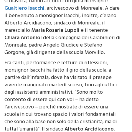
scolastico e genitori, insieme alla dirigente
scolastica, hanno accolto con gioia monsignor
Gualtiero Isacchi
, arcivescovo di Monreale. A dare
il benvenuto a monsignor Isacchi, inoltre, c’erano
Alberto Arcidiacono, sindaco di Monreale, il
maresciallo
Maria Rosaria Lupoli
e il tenente
Chiara Antoniol
della Compagnia dei Carabinieri di
Monreale, padre Angelo Giudice e Stefano
Gorgone, già dirigente della scuola Morvillo.
Fra canti, performance e letture di riflessioni,
monsignor Isacchi ha fatto il giro della scuola, a
partire dall’infanzia, dove ha visitato il presepe
vivente inaugurato martedì scorso, fino agli uffici
degli assistenti amministrativi. “Sono molto
contento di essere qui con voi – ha detto
l’arcivescovo – perché mostrate di essere una
scuola in cui trovano spazio i valori fondamentali
che sono alla base non solo della cristianità, ma di