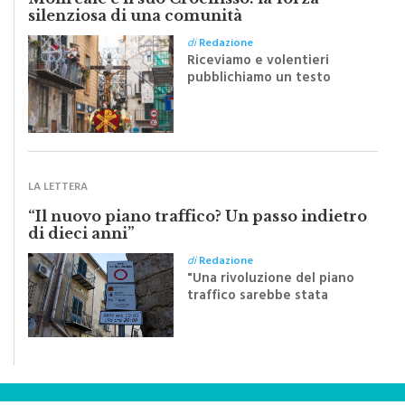
Monreale e il suo Crocifisso: la forza
silenziosa di una comunità
di
Redazione
Riceviamo e volentieri
pubblichiamo un testo
inviato dalla scrittrice
monrealese Mariella
Sapienza all'indomani della
Festa del Santissimo
Crocifisso
LA LETTERA
“Il nuovo piano traffico? Un passo indietro
di dieci anni”
di
Redazione
"Una rivoluzione del piano
traffico sarebbe stata
efficace se preceduta da
una rivoluzione culturale"