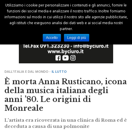
Utilizziamo i cookie per personalizzare i contenuti e gli annunci, fornire le
funzioni dei social media e analizzare il nostro traffico. Inoltre forniamo
informazioni sul modo in cui utilizzi il nostro sito alle agenzie pubblicitarie,
agli istituti che eseguono analisi dei dati web e ai social media nostri
partner.
Accetto
Leggi di più
DALL'ITALIA E DAL MONDO -
IL LUTTO
È morta Anna Rusticano, icona
della musica italiana degli
anni ’80. Le origini di
Monreale
L'artista era ricoverata in una clinica di Roma ed è
deceduta a causa di una polmonite