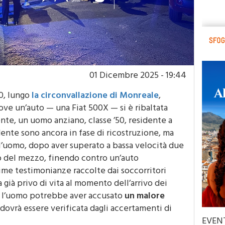
01 Dicembre 2025 - 19:44
0, lungo
la circonvallazione di Monreale
,
dove un’auto — una Fiat 500X — si è ribaltata
te, un uomo anziano, classe ’50, residente a
ente sono ancora in fase di ricostruzione, ma
l’uomo, dopo aver superato a bassa velocità due
lo del mezzo, finendo contro un’auto
rime testimonianze raccolte dai soccorritori
 già privo di vita al momento dell’arrivo dei
he l’uomo potrebbe aver accusato
un malore
 dovrà essere verificata dagli accertamenti di
EVEN