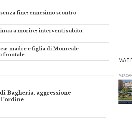
 senza fine: ennesimo scontro
inua a morire: interventi subito,
ca: madre e figlia di Monreale
o frontale
MATI
MERCANT
di Bagheria, aggressione
ll’ordine
ania armato di taglierino, un