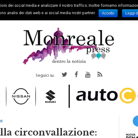
oni dei social media e analizzare il nostro traffico. Inoltre forniamo informazioni s
PALERMO
REGIONE
EVENTI
RUBRICHE
SPORT
no analisi dei dati web e ai social media nostri partner.
Accetto
Leggi d
Seguici su:
RE
ulla circonvallazione: