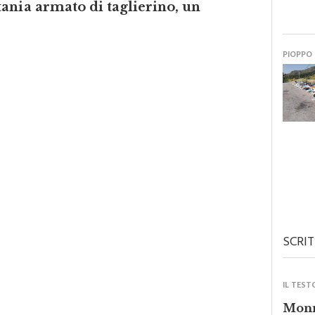
PIOPPO
SCRIT
IL TEST
Monre
forza