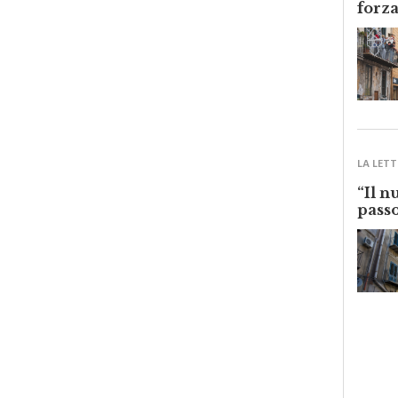
LA LETT
“Il n
passo