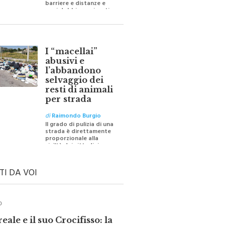
oggi dobbiamo ripartire
per ricostruire certezze
I “macellai”
abusivi e
l’abbandono
selvaggio dei
resti di animali
per strada
di
Raimondo Burgio
Il grado di pulizia di una
strada è direttamente
proporzionale alla
civiltà dei cittadini
TI DA VOI
O
ale e il suo Crocifisso: la
 silenziosa di una comunità