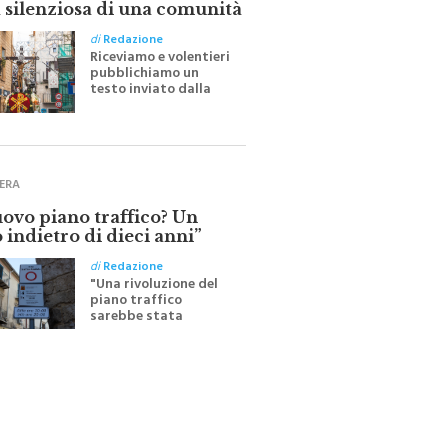
di
Redazione
Riceviamo e volentieri
pubblichiamo un
testo inviato dalla
scrittrice monrealese
Mariella Sapienza
all'indomani della
Festa del Santissimo
Crocifisso
ERA
uovo piano traffico? Un
 indietro di dieci anni”
di
Redazione
"Una rivoluzione del
piano traffico
sarebbe stata
efficace se preceduta
da una rivoluzione
culturale"