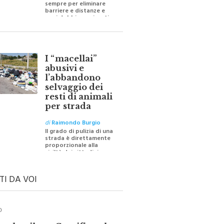
barriere e distanze e
oggi dobbiamo ripartire
per ricostruire certezze
I “macellai”
abusivi e
l’abbandono
selvaggio dei
resti di animali
per strada
di
Raimondo Burgio
Il grado di pulizia di una
strada è direttamente
proporzionale alla
civiltà dei cittadini
TI DA VOI
O
ale e il suo Crocifisso: la