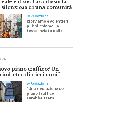
 silenziosa di una comunità
di
Redazione
Riceviamo e volentieri
pubblichiamo un
testo inviato dalla
scrittrice monrealese
Mariella Sapienza
all'indomani della
Festa del Santissimo
Crocifisso
ERA
uovo piano traffico? Un
 indietro di dieci anni”
di
Redazione
"Una rivoluzione del
piano traffico
sarebbe stata
efficace se preceduta
da una rivoluzione
culturale"