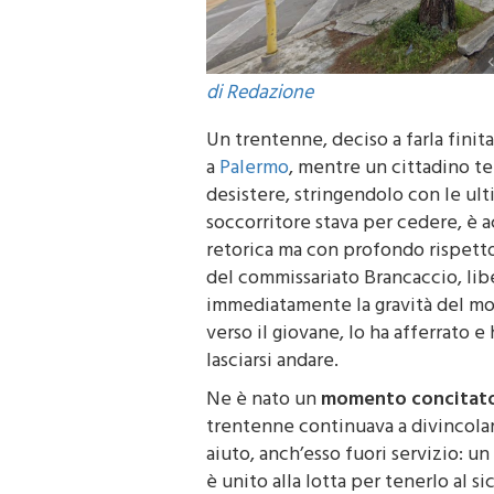
di Redazione
Un trentenne, deciso a farla finit
a
Palermo
, mentre un cittadino t
desistere, stringendolo con le ul
soccorritore stava per cedere, è
retorica ma con profondo rispetto
del commissariato Brancaccio, libe
immediatamente la gravità del mo
verso il giovane, lo ha afferrato e
lasciarsi andare.
Ne è nato un
momento concitato, 
trentenne continuava a divincolar
aiuto, anch’esso fuori servizio: un
è unito alla lotta per tenerlo al s