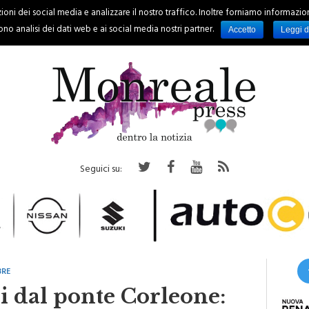
oni dei social media e analizzare il nostro traffico. Inoltre forniamo informazioni s
PALERMO
REGIONE
EVENTI
RUBRICHE
SPORT
no analisi dei dati web e ai social media nostri partner.
Accetto
Leggi d
Seguici su:
BRE
si dal ponte Corleone: