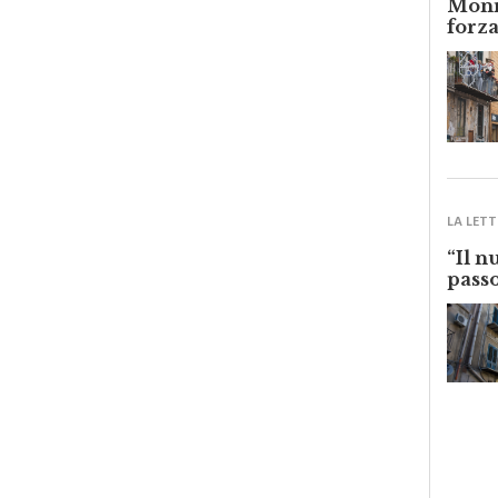
forza
LA LETT
“Il n
passo