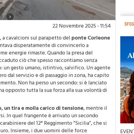
22 Novembre 2025 - 11:54
a, a cavalcioni sul parapetto del
ponte Corleone
entava disperatamente di convincerlo a
time energie rimaste. Quando la presa del
 accaduto ciò che spesso raccontiamo senza
: un gesto umano, istintivo, salvifico. Un agente
ro dal servizio e di passaggio in zona, ha capito
mento. Non ha perso un secondo: si è lanciato
 ha opposto tutta la sua forza alla sua volontà di
un tira e molla carico di tensione
, mentre il
si. In quel frangente è arrivato un secondo
 carabiniere del 12° Reggimento “Sicilia”, che si
icuro. Insieme, i due uomini delle forze
EVEN