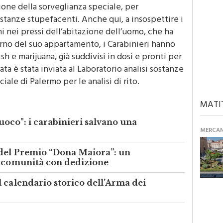
no denunciato in stato di libertà un 36enne, già
ione della sorveglianza speciale, per
ostanze stupefacenti. Anche qui, a insospettire i
eni nei pressi dell’abitazione dell’uomo, che ha
nterno del suo appartamento, i Carabinieri hanno
h e marijuana, già suddivisi in dosi e pronti per
ata è stata inviata al Laboratorio analisi sostanze
le di Palermo per le analisi di rito.
MATI
fuoco": i carabinieri salvano una
MERCANT
o
 del Premio “Dona Maiora”: un
a comunità con dedizione
 calendario storico dell’Arma dei