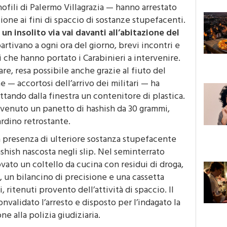
ioppo, i Carabinieri — supportati nelle fasi di
nofili di Palermo Villagrazia — hanno arrestato
one ai fini di spaccio di sostanze stupefacenti.
o
un insolito via vai davanti all’abitazione del
partivano a ogni ora del giorno, brevi incontri e
 che hanno portato i Carabinieri a intervenire.
re, resa possibile anche grazie al fiuto del
ne — accortosi dell’arrivo dei militari — ha
ettando dalla finestra un contenitore di plastica.
invenuto un panetto di hashish da 30 grammi,
rdino retrostante.
la presenza di ulteriore sostanza stupefacente
shish nascosta negli slip. Nel seminterrato
ovato un coltello da cucina con residui di droga,
 un bilancino di precisione e una cassetta
 ritenuti provento dell’attività di spaccio. Il
nvalidato l’arresto e disposto per l’indagato la
e alla polizia giudiziaria.