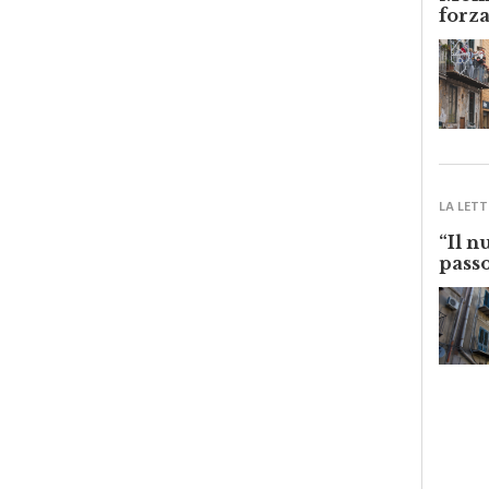
Monre
forza
LA LETT
“Il n
passo