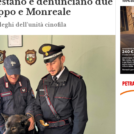
restano e denunciano due
oppo e Monreale
leghi dell'unità cinofila