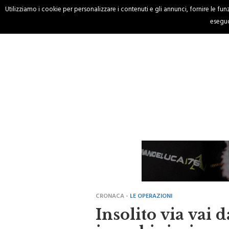
Utilizziamo i cookie per personalizzare i contenuti e gli annunci, fornire le funzi
HOME
CRONACA
eseguo
CRONACA -
LE OPERAZIONI
Insolito via vai d