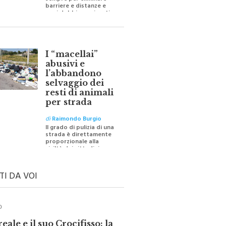
sempre per eliminare
barriere e distanze e
oggi dobbiamo ripartire
per ricostruire certezze
I “macellai”
abusivi e
l’abbandono
selvaggio dei
resti di animali
per strada
di
Raimondo Burgio
Il grado di pulizia di una
strada è direttamente
proporzionale alla
civiltà dei cittadini
TI DA VOI
O