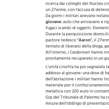
Nel primo intervento, avvenuto a P
ricerca dai colleghi del Nucleo ci
un 27enne, con l’accusa di detenzi
Da giorni i militari avevano notat
giovane
: auto che arrivavano e ri
fugaci scambi di oggetti. Elementi
Durante la perquisizione domicilia
pastore tedesco “
Aaron
”, il 27en
tentato di liberarsi della droga, g
All’interno, i Carabinieri hanno r
prontamente recuperato in un gia
L’unità cinofila ha poi segnalato 
addosso al giovane: una dose di ha
dell’abitazione i militari hanno tr
materiale per il confezionamento,
metallica con 200 euro in contanti,
Gip del Tribunale di Palermo ha co
misura dell’obbligo di presentazion