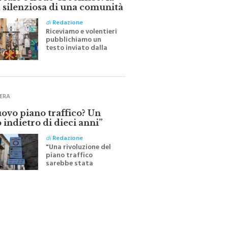
ale e il suo Crocifisso: la
 silenziosa di una comunità
di
Redazione
Riceviamo e volentieri
pubblichiamo un
testo inviato dalla
scrittrice monrealese
Mariella Sapienza
all'indomani della
Festa del Santissimo
Crocifisso
ERA
uovo piano traffico? Un
 indietro di dieci anni”
di
Redazione
"Una rivoluzione del
piano traffico
sarebbe stata
efficace se preceduta
da una rivoluzione
culturale"