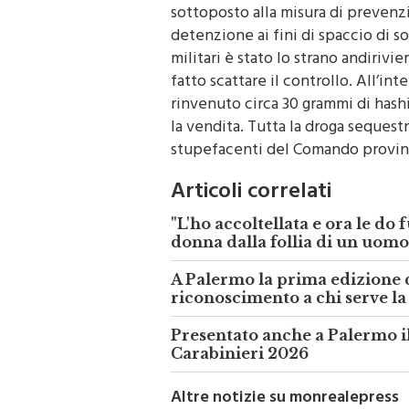
supporto dell’unità cinofila — han
sottoposto alla misura di prevenz
detenzione ai fini di spaccio di s
militari è stato lo strano andirivi
fatto scattare il controllo. All’i
rinvenuto circa 30 grammi di hashis
la vendita. Tutta la droga sequestr
stupefacenti del Comando provincia
Articoli correlati
"L'ho accoltellata e ora le do 
donna dalla follia di un uom
A Palermo la prima edizione
riconoscimento a chi serve l
Presentato anche a Palermo il
Carabinieri 2026
Altre notizie su monrealepress