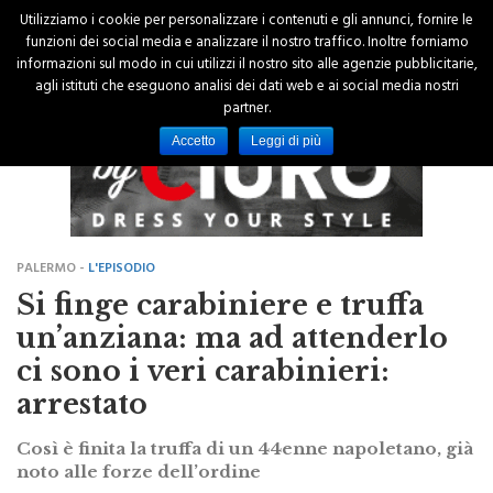
Utilizziamo i cookie per personalizzare i contenuti e gli annunci, fornire le
funzioni dei social media e analizzare il nostro traffico. Inoltre forniamo
informazioni sul modo in cui utilizzi il nostro sito alle agenzie pubblicitarie,
agli istituti che eseguono analisi dei dati web e ai social media nostri
partner.
Accetto
Leggi di più
PALERMO -
L'EPISODIO
Si finge carabiniere e truffa
un’anziana: ma ad attenderlo
ci sono i veri carabinieri:
arrestato
Così è finita la truffa di un 44enne napoletano, già
noto alle forze dell’ordine