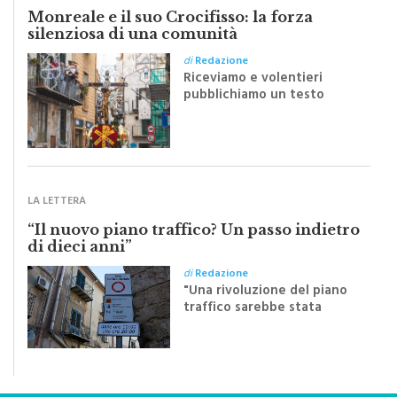
Monreale e il suo Crocifisso: la forza
silenziosa di una comunità
di
Redazione
Riceviamo e volentieri
pubblichiamo un testo
inviato dalla scrittrice
monrealese Mariella
Sapienza all'indomani della
Festa del Santissimo
Crocifisso
LA LETTERA
“Il nuovo piano traffico? Un passo indietro
di dieci anni”
di
Redazione
"Una rivoluzione del piano
traffico sarebbe stata
efficace se preceduta da
una rivoluzione culturale"