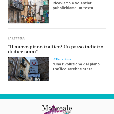
di
Redazione
Riceviamo e volentieri
pubblichiamo un testo
inviato dalla scrittrice
monrealese Mariella
Sapienza all'indomani della
Festa del Santissimo
Crocifisso
LA LETTERA
“Il nuovo piano traffico? Un passo indietro
di dieci anni”
di
Redazione
"Una rivoluzione del piano
traffico sarebbe stata
efficace se preceduta da
una rivoluzione culturale"