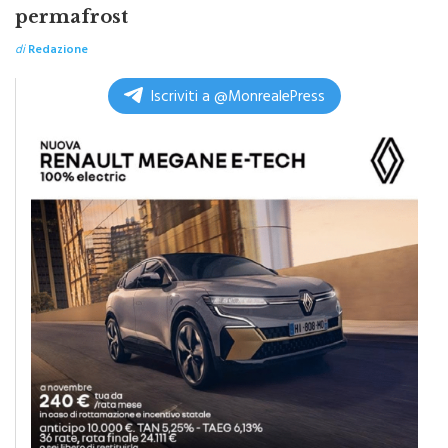
ferroviaria ad alta velocità in zona
permafrost
di
Redazione
Iscriviti a @MonrealePress