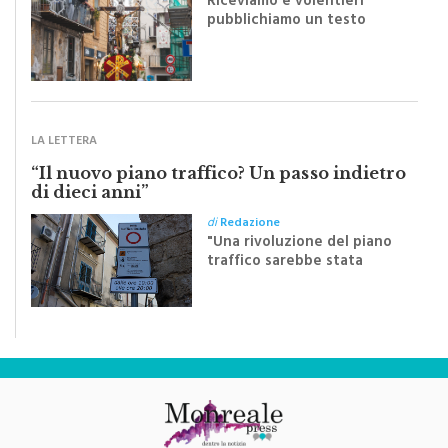
Riceviamo e volentieri
pubblichiamo un testo
inviato dalla scrittrice
monrealese Mariella
Sapienza all'indomani della
Festa del Santissimo
Crocifisso
LA LETTERA
“Il nuovo piano traffico? Un passo indietro
di dieci anni”
di
Redazione
"Una rivoluzione del piano
traffico sarebbe stata
efficace se preceduta da
una rivoluzione culturale"