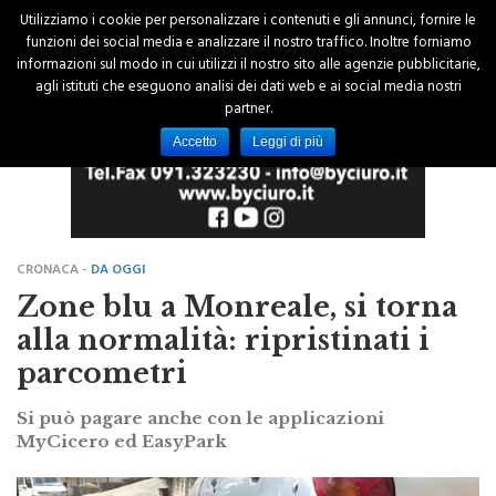
Utilizziamo i cookie per personalizzare i contenuti e gli annunci, fornire le
funzioni dei social media e analizzare il nostro traffico. Inoltre forniamo
informazioni sul modo in cui utilizzi il nostro sito alle agenzie pubblicitarie,
agli istituti che eseguono analisi dei dati web e ai social media nostri
partner.
Accetto
Leggi di più
CRONACA -
DA OGGI
Zone blu a Monreale, si torna
alla normalità: ripristinati i
parcometri
Si può pagare anche con le applicazioni
MyCicero ed EasyPark