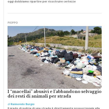
PIOPPO
I “macellai” abusivi e l’abbandono selvaggio
dei resti di animali per strada
di
Raimondo Burgio
Il grado di pulizia di una strada è direttamente proporzionale alla
civiltà dei cittadini