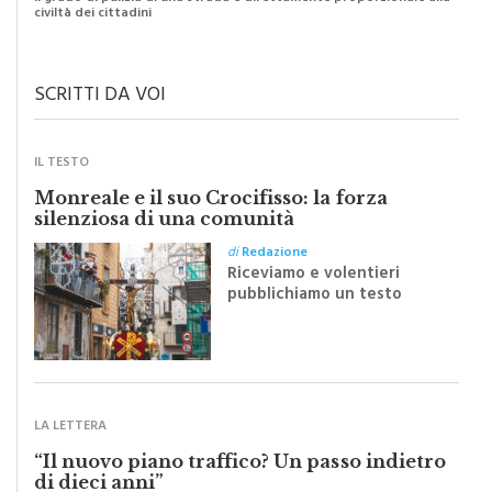
SCRITTI DA VOI
IL TESTO
Monreale e il suo Crocifisso: la forza
silenziosa di una comunità
di
Redazione
Riceviamo e volentieri
pubblichiamo un testo
inviato dalla scrittrice
monrealese Mariella
Sapienza all'indomani della
Festa del Santissimo
Crocifisso
LA LETTERA
“Il nuovo piano traffico? Un passo indietro
di dieci anni”
di
Redazione