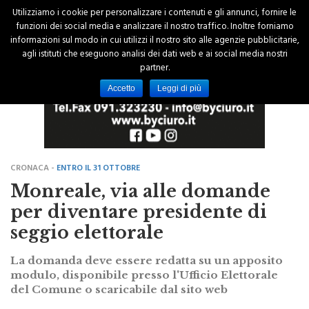
Utilizziamo i cookie per personalizzare i contenuti e gli annunci, fornire le
funzioni dei social media e analizzare il nostro traffico. Inoltre forniamo
informazioni sul modo in cui utilizzi il nostro sito alle agenzie pubblicitarie,
agli istituti che eseguono analisi dei dati web e ai social media nostri
partner.
Accetto
Leggi di più
CRONACA -
ENTRO IL 31 OTTOBRE
Monreale, via alle domande
per diventare presidente di
seggio elettorale
La domanda deve essere redatta su un apposito
modulo, disponibile presso l'Ufficio Elettorale
del Comune o scaricabile dal sito web