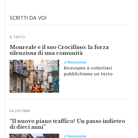
SCRITTI DA VOI
IL TESTO
Monreale e il suo Crocifisso: la forza
silenziosa di una comunità
di
Redazione
Riceviamo e volentieri
pubblichiamo un testo
inviato dalla scrittrice
monrealese Mariella
Sapienza all'indomani della
Festa del Santissimo
Crocifisso
LA LETTERA
“Il nuovo piano traffico? Un passo indietro
di dieci anni”
di
Redazione
"Una rivoluzione del piano