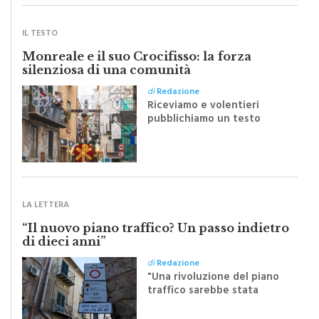
SCRITTI DA VOI
IL TESTO
Monreale e il suo Crocifisso: la forza
silenziosa di una comunità
di
Redazione
Riceviamo e volentieri
pubblichiamo un testo
inviato dalla scrittrice
monrealese Mariella
Sapienza all'indomani della
Festa del Santissimo
Crocifisso
LA LETTERA
“Il nuovo piano traffico? Un passo indietro
di dieci anni”
di
Redazione
"Una rivoluzione del piano
traffico sarebbe stata