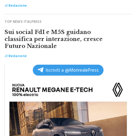
intere generazioni”
di
Redazione
TOP NEWS ITALPRESS
Sui social FdI e M5S guidano
classifica per interazione, cresce
Futuro Nazionale
di
Redazione
Iscriviti a @MonrealePress