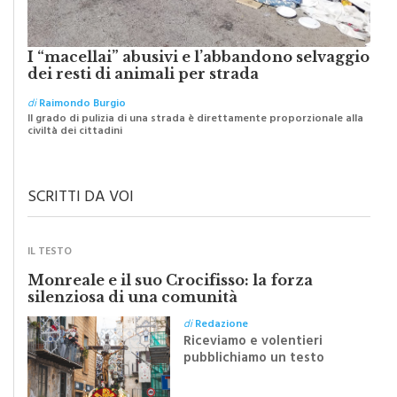
I “macellai” abusivi e l’abbandono selvaggio
dei resti di animali per strada
di
Raimondo Burgio
Il grado di pulizia di una strada è direttamente proporzionale alla
civiltà dei cittadini
SCRITTI DA VOI
IL TESTO
Monreale e il suo Crocifisso: la forza
silenziosa di una comunità
di
Redazione
Riceviamo e volentieri
pubblichiamo un testo
inviato dalla scrittrice
monrealese Mariella
Sapienza all'indomani della