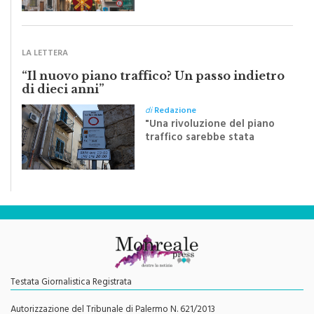
Festa del Santissimo
Crocifisso
LA LETTERA
“Il nuovo piano traffico? Un passo indietro
di dieci anni”
di
Redazione
"Una rivoluzione del piano
traffico sarebbe stata
efficace se preceduta da
una rivoluzione culturale"
Testata Giornalistica Registrata
Autorizzazione del Tribunale di Palermo N. 621/2013
Direttore Responsabile
Giorgio Vaiana