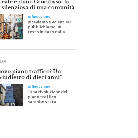
 silenziosa di una comunità
di
Redazione
Riceviamo e volentieri
pubblichiamo un
testo inviato dalla
scrittrice monrealese
Mariella Sapienza
all'indomani della
Festa del Santissimo
Crocifisso
ERA
uovo piano traffico? Un
 indietro di dieci anni”
di
Redazione
"Una rivoluzione del
piano traffico
sarebbe stata
efficace se preceduta
da una rivoluzione
culturale"