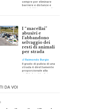
barriere e distanze e
oggi dobbiamo ripartire
per ricostruire certezze
I “macellai”
abusivi e
l’abbandono
selvaggio dei
resti di animali
per strada
di
Raimondo Burgio
Il grado di pulizia di una
strada è direttamente
proporzionale alla
civiltà dei cittadini
TI DA VOI
O
ale e il suo Crocifisso: la