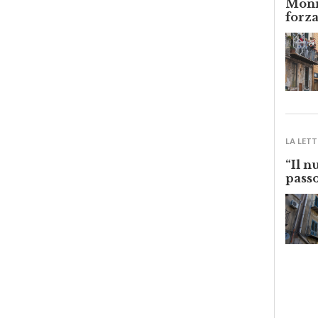
forza
LA LETT
“Il n
passo