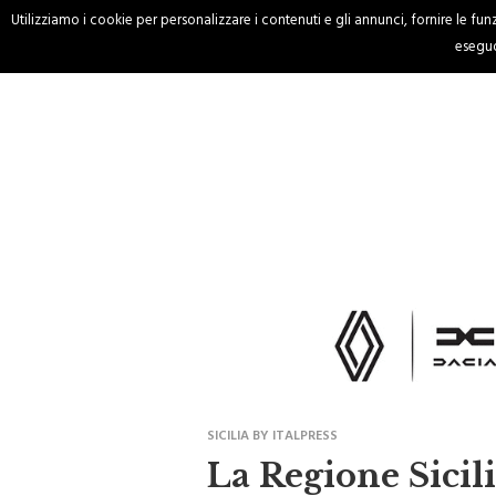
Utilizziamo i cookie per personalizzare i contenuti e gli annunci, fornire le funzi
HOME
CRONACA
eseguo
SICILIA BY ITALPRESS
La Regione Sicili