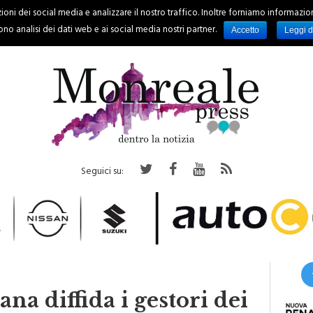
oni dei social media e analizzare il nostro traffico. Inoltre forniamo informazioni s
PALERMO
REGIONE
EVENTI
RUBRICHE
SPORT
no analisi dei dati web e ai social media nostri partner.
Accetto
Leggi d
Seguici su:
ana diffida i gestori dei