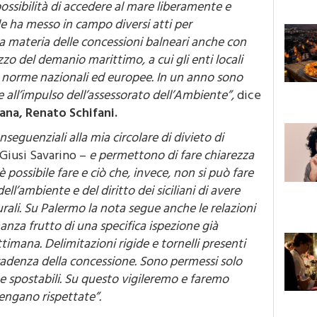
ossibilità di accedere al mare liberamente e
e ha messo in campo diversi atti per
la materia delle concessioni balneari anche con
izzo del demanio marittimo, a cui gli enti locali
e norme nazionali ed europee. In un anno sono
ie all’impulso dell’assessorato dell’Ambiente”,
dice
ana, Renato Schifani.
seguenziali alla mia circolare di divieto di
e Giusi Savarino –
e permettono di fare chiarezza
 possibile fare e ciò che, invece, non si può fare
dell’ambiente e del diritto dei siciliani di avere
urali. Su Palermo la nota segue anche le relazioni
nanza frutto di una specifica ispezione già
timana. Delimitazioni rigide e tornelli presenti
cadenza della concessione. Sono permessi solo
te spostabili. Su questo vigileremo e faremo
vengano rispettate”.
alo-Belga, la concessionaria deve rimuovere,