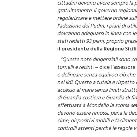
cittadini devono avere sempre la p
gratuitamente. Il governo regional
regolarizzare e mettere ordine sul
l’adozione dei Pudm, i piani di util
dovranno adeguarsi in linea con l
stati redatti 93 piani, proprio graz
il
presidente della Regione Sicili
“Queste note dirigenziali sono con
tornelli e recint
i – dice l’assessor
e delineare senza equivoci ciò che è
nei lidi. Questo a tutela e rispetto 
accesso al mare senza limiti strutt
di Guardia costiera e Guardia di fi
effettuata a Mondello la scorsa set
devono essere rimossi, pena la de
cime, dispositivi mobili e facilmen
controlli attenti perché le regole 
Secondo la nota indirizzata all’It