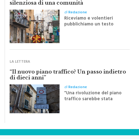
Monreale e il suo Crocifisso: la forza
silenziosa di una comunità
di
Redazione
Riceviamo e volentieri
pubblichiamo un testo
inviato dalla scrittrice
monrealese Mariella
Sapienza all'indomani della
Festa del Santissimo
Crocifisso
LA LETTERA
“Il nuovo piano traffico? Un passo indietro
di dieci anni”
di
Redazione
"Una rivoluzione del piano
traffico sarebbe stata
efficace se preceduta da
una rivoluzione culturale"