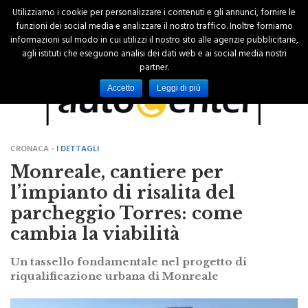
Utilizziamo i cookie per personalizzare i contenuti e gli annunci, fornire le
funzioni dei social media e analizzare il nostro traffico. Inoltre forniamo
informazioni sul modo in cui utilizzi il nostro sito alle agenzie pubblicitarie,
agli istituti che eseguono analisi dei dati web e ai social media nostri
partner.
Accetto
Leggi di più
CRONACA -
I DETTAGLI
Monreale, cantiere per
l’impianto di risalita del
parcheggio Torres: come
cambia la viabilità
Un tassello fondamentale nel progetto di
riqualificazione urbana di Monreale