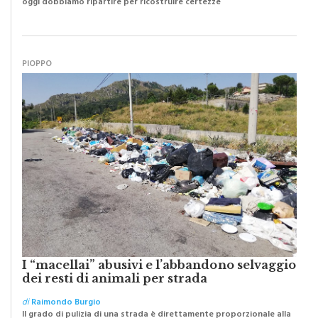
di
Raimondo Burgio
Abbiamo lottato da sempre per eliminare barriere e distanze e
oggi dobbiamo ripartire per ricostruire certezze
PIOPPO
I “macellai” abusivi e l’abbandono selvaggio
dei resti di animali per strada