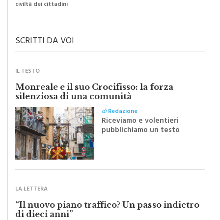
di
Raimondo Burgio
Il grado di pulizia di una strada è direttamente proporzionale alla
civiltà dei cittadini
SCRITTI DA VOI
IL TESTO
Monreale e il suo Crocifisso: la forza
silenziosa di una comunità
di
Redazione
Riceviamo e volentieri
pubblichiamo un testo
inviato dalla scrittrice
monrealese Mariella
Sapienza all'indomani della
Festa del Santissimo
Crocifisso
LA LETTERA
“Il nuovo piano traffico? Un passo indietro