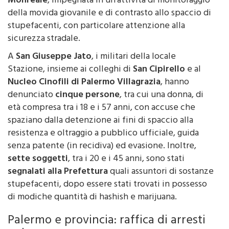
Monreale
, impegnata in un’attività di monitoraggio
della movida giovanile e di contrasto allo spaccio di
stupefacenti, con particolare attenzione alla
sicurezza stradale.
A
San Giuseppe Jato
, i militari della locale
Stazione, insieme ai colleghi di
San Cipirello
e al
Nucleo Cinofili di Palermo Villagrazia
, hanno
denunciato
cinque persone
, tra cui una donna, di
età compresa tra i 18 e i 57 anni, con accuse che
spaziano dalla detenzione ai fini di spaccio alla
resistenza e oltraggio a pubblico ufficiale, guida
senza patente (in recidiva) ed evasione. Inoltre,
sette soggetti
, tra i 20 e i 45 anni, sono stati
segnalati alla Prefettura
quali assuntori di sostanze
stupefacenti, dopo essere stati trovati in possesso
di modiche quantità di hashish e marijuana.
Palermo e provincia: raffica di arresti