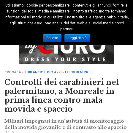
Utilizziamo i cookie per personalizzare i contenuti e gli annunci, fornire le
funzioni dei social media e analizzare il nostro traffico. Inoltre forniamo
informazioni sul modo in cui utilizzi il nostro sito alle agenzie pubblicitarie,
agli istituti che eseguono analisi dei dati web e ai social media nostri
partner.
Accetto
Leggi di più
CRONACA -
IL BILANCIO È DI 2 ARRESTI E 10 DENUNCE
Controlli dei carabinieri nel
palermitano, a Monreale in
prima linea contro mala
movida e spaccio
Militari impegnati in un'attività di monitoraggio
della movida giovanile e di contrasto allo spaccio