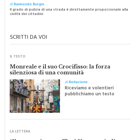
di
Raimondo Burgio
Il grado di pulizia di una strada è direttamente proporzionale alla
civiltà dei cittadini
SCRITTI DA VOI
IL TESTO
Monreale e il suo Crocifisso: la forza
silenziosa di una comunità
di
Redazione
Riceviamo e volentieri
pubblichiamo un testo
inviato dalla scrittrice
monrealese Mariella
Sapienza all'indomani della
Festa del Santissimo
Crocifisso
LA LETTERA