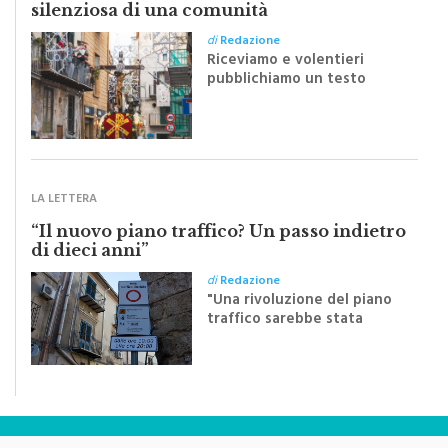
Monreale e il suo Crocifisso: la forza
silenziosa di una comunità
di
Redazione
Riceviamo e volentieri
pubblichiamo un testo
inviato dalla scrittrice
monrealese Mariella
Sapienza all'indomani della
Festa del Santissimo
Crocifisso
LA LETTERA
“Il nuovo piano traffico? Un passo indietro
di dieci anni”
di
Redazione
"Una rivoluzione del piano
traffico sarebbe stata
efficace se preceduta da
una rivoluzione culturale"