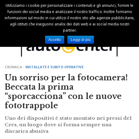
Utilizziamo i cookie per personalizzare i contenuti e gli annunci, fornire le
funzioni dei social media e analizzare il nostro traffico. Inoltre forniamo
informazioni sul modo in cui utilizzi il nostro sito alle agenzie pubblicitarie,
agli istituti che eseguono analisi dei dati web e ai social media nostri
partner.
Accetto
Leggi di più
CRONACA -
INSTALLATE E SUBITO OPERATIVE
Un sorriso per la fotocamera!
Beccata la prima
“sporcacciona” con le nuove
fototrappole
Uno dei dispositivi è stato montato nei pressi del
Cres, un luogo dove si forma sempre una