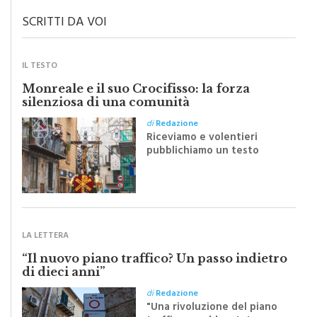
SCRITTI DA VOI
IL TESTO
Monreale e il suo Crocifisso: la forza
silenziosa di una comunità
di
Redazione
Riceviamo e volentieri
pubblichiamo un testo
inviato dalla scrittrice
monrealese Mariella
Sapienza all'indomani della
Festa del Santissimo
Crocifisso
LA LETTERA
“Il nuovo piano traffico? Un passo indietro
di dieci anni”
di
Redazione