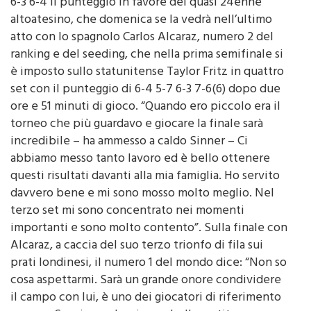
così la prima finale in carriera ai Championships: 6-3
6-3 6-4 il punteggio in favore del quasi 24enne
altoatesino, che domenica se la vedrà nell’ultimo
atto con lo spagnolo Carlos Alcaraz, numero 2 del
ranking e del seeding, che nella prima semifinale si
è imposto sullo statunitense Taylor Fritz in quattro
set con il punteggio di 6-4 5-7 6-3 7-6(6) dopo due
ore e 51 minuti di gioco. “Quando ero piccolo era il
torneo che più guardavo e giocare la finale sarà
incredibile – ha ammesso a caldo Sinner – Ci
abbiamo messo tanto lavoro ed è bello ottenere
questi risultati davanti alla mia famiglia. Ho servito
davvero bene e mi sono mosso molto meglio. Nel
terzo set mi sono concentrato nei momenti
importanti e sono molto contento”. Sulla finale con
Alcaraz, a caccia del suo terzo trionfo di fila sui
prati londinesi, il numero 1 del mondo dice: “Non so
cosa aspettarmi. Sarà un grande onore condividere