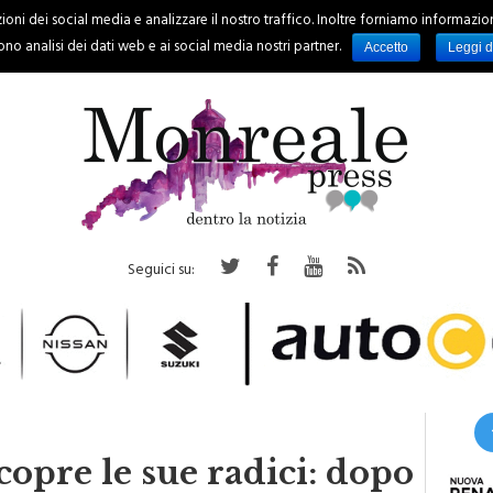
oni dei social media e analizzare il nostro traffico. Inoltre forniamo informazioni s
PALERMO
REGIONE
EVENTI
RUBRICHE
SPORT
no analisi dei dati web e ai social media nostri partner.
Accetto
Leggi d
Seguici su:
copre le sue radici: dopo