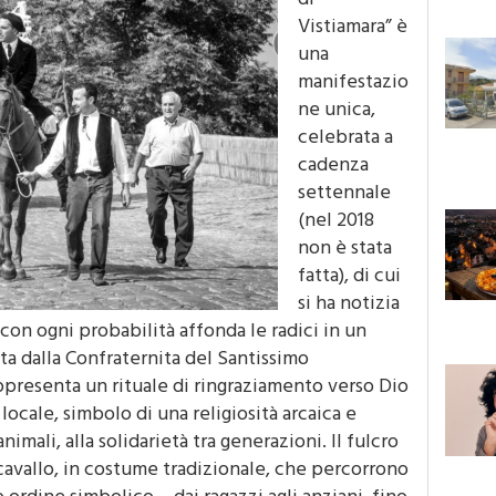
Vistiamara” è
una
manifestazio
ne unica,
celebrata a
cadenza
settennale
(nel 2018
non è stata
fatta), di cui
si ha notizia
con ogni probabilità affonda le radici in un
ita dalla Confraternita del Santissimo
ppresenta un rituale di ringraziamento verso Dio
locale, simbolo di una religiosità arcaica e
animali, alla solidarietà tra generazioni. Il fulcro
 a cavallo, in costume tradizionale, che percorrono
 ordine simbolico – dai ragazzi agli anziani, fino