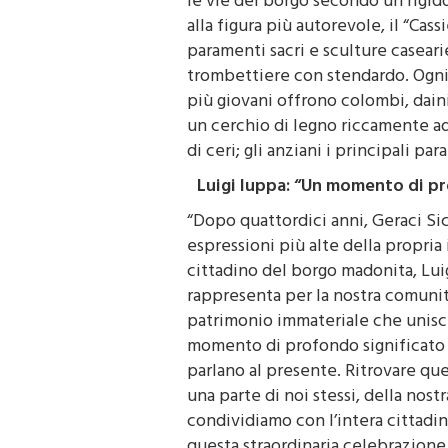
alla figura più autorevole, il “Cas
paramenti sacri e sculture casearie
trombettiere con stendardo. Ogni p
più giovani offrono colombi, daini
un cerchio di legno riccamente ado
di ceri; gli anziani i principali par
Luigi Iuppa: “Un momento di pr
“Dopo quattordici anni, Geraci Si
espressioni più alte della propria 
cittadino del borgo madonita, Luig
rappresenta per la nostra comunit
patrimonio immateriale che unisc
momento di profondo significato co
parlano al presente. Ritrovare qu
una parte di noi stessi, della nost
condividiamo con l’intera cittadi
questa straordinaria celebrazione