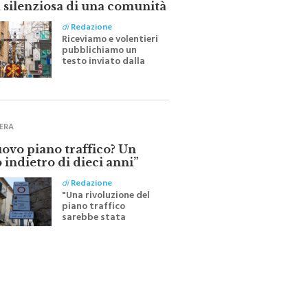
di
Redazione
Riceviamo e volentieri
pubblichiamo un
testo inviato dalla
scrittrice monrealese
Mariella Sapienza
all'indomani della
Festa del Santissimo
Crocifisso
ERA
uovo piano traffico? Un
 indietro di dieci anni”
di
Redazione
"Una rivoluzione del
piano traffico
sarebbe stata
efficace se preceduta
da una rivoluzione
culturale"