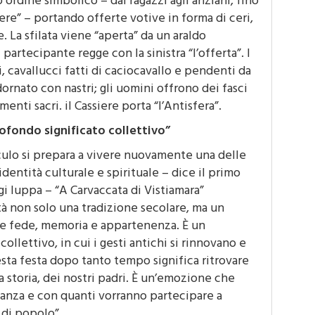
siere” – portando offerte votive in forma di ceri,
. La sfilata viene “aperta” da un araldo
artecipante regge con la sinistra “l’offerta”. I
, cavallucci fatti di caciocavallo e pendenti da
rnato con nastri; gli uomini offrono dei fasci
amenti sacri. il Cassiere porta “l’Antisfera”.
ofondo significato collettivo”
culo si prepara a vivere nuovamente una delle
identità culturale e spirituale – dice il primo
i Iuppa – “A Carvaccata di Vistiamara”
à non solo una tradizione secolare, ma un
e fede, memoria e appartenenza. È un
llettivo, in cui i gesti antichi si rinnovano e
esta festa dopo tanto tempo significa ritrovare
ra storia, dei nostri padri. È un’emozione che
nanza e con quanti vorranno partecipare a
 di popolo”.