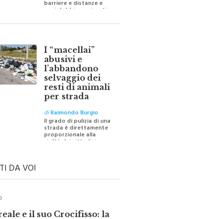
oggi dobbiamo ripartire
per ricostruire certezze
I “macellai”
abusivi e
l’abbandono
selvaggio dei
resti di animali
per strada
di
Raimondo Burgio
Il grado di pulizia di una
strada è direttamente
proporzionale alla
civiltà dei cittadini
TI DA VOI
O
ale e il suo Crocifisso: la
 silenziosa di una comunità