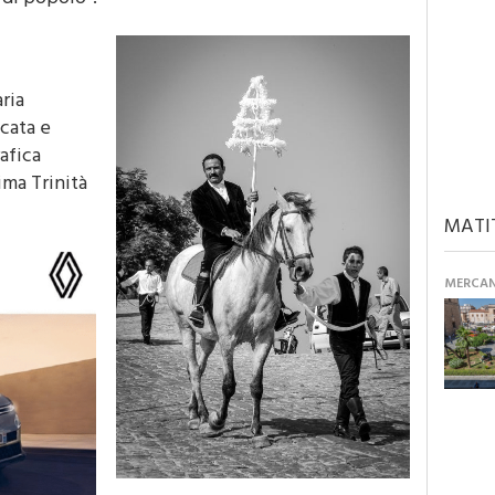
ria
cata e
afica
ima Trinità
MATI
MERCANT