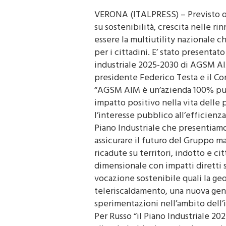
VERONA (ITALPRESS) – Previsto olt
su sostenibilità, crescita nelle ri
essere la multiutility nazionale c
per i cittadini. E’ stato presentato
industriale 2025-2030 di AGSM AIM:
presidente Federico Testa e il Co
“AGSM AIM è un’azienda 100% pubb
impatto positivo nella vita delle 
l’interesse pubblico all’efficienza
Piano Industriale che presentiamo
assicurare il futuro del Gruppo m
ricadute su territori, indotto e cit
dimensionale con impatti diretti s
vocazione sostenibile quali la geo
teleriscaldamento, una nuova gen
sperimentazioni nell’ambito dell’
Per Russo “il Piano Industriale 2