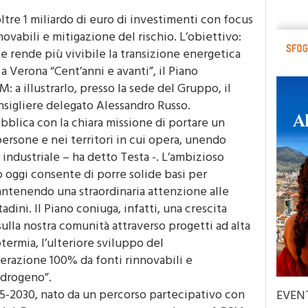
10 Luglio 2025 - 17:09
re 1 miliardo di euro di investimenti con focus
nnovabili e mitigazione del rischio. L’obiettivo:
he rende più vivibile la transizione energetica
 a Verona “Cent’anni e avanti”, il Piano
 a illustrarlo, presso la sede del Gruppo, il
nsigliere delegato Alessandro Russo.
lica con la chiara missione di portare un
persone e nei territori in cui opera, unendo
 industriale – ha detto Testa -. L’ambizioso
 oggi consente di porre solide basi per
antenendo una straordinaria attenzione alle
tadini. Il Piano coniuga, infatti, una crescita
ulla nostra comunità attraverso progetti ad alta
termia, l’ulteriore sviluppo del
erazione 100% da fonti rinnovabili e
idrogeno”.
025-2030, nato da un percorso partecipativo con
EVEN