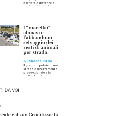
sempre per eliminare
barriere e distanze e
oggi dobbiamo ripartire
per ricostruire certezze
I “macellai”
abusivi e
l’abbandono
selvaggio dei
resti di animali
per strada
di
Raimondo Burgio
Il grado di pulizia di una
strada è direttamente
proporzionale alla
civiltà dei cittadini
TI DA VOI
O