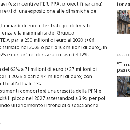
cita su business a mercato e individuare
Monre
cavi (es: incentive FER, PPA, project financing)
forza
ffetti di una esposizione alle dinamiche del
,1 miliardi di euro e le strategie delineate
cienza e la marginalità del Gruppo.
DA pari a 250 milioni di euro al 2030 (+86
o stimato nel 2025 e pari a 163 milioni di euro), in
25 e con un’incidenza sui ricavi del 12%
LA LETT
“Il n
a del 62% a 71 milioni di euro (+27 milioni di
passo
per il 2025 e pari a 44 milioni di euro) con
etto all’attuale 2%.
vestimenti comporterà una crescita della PFN e
à il picco nel 2027 attestandosi a 3,9x per poi
ndo ulteriormente il trend di discesa anche
–