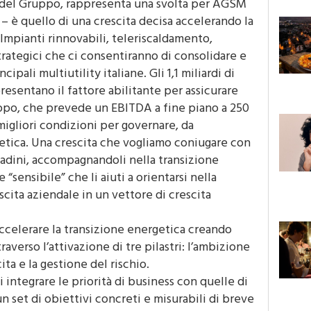
i del Gruppo, rappresenta una svolta per AGSM
– è quello di una crescita decisa accelerando la
Impianti rinnovabili, teleriscaldamento,
strategici che ci consentiranno di consolidare e
ncipali multiutility italiane. Gli 1,1 miliardi di
resentano il fattore abilitante per assicurare
uppo, che prevede un EBITDA a fine piano a 250
migliori condizioni per governare, da
getica. Una crescita che vogliamo coniugare con
ittadini, accompagnandoli nella transizione
 “sensibile” che li aiuti a orientarsi nella
scita aziendale in un vettore di crescita
elerare la transizione energetica creando
raverso l’attivazione di tre pilastri: l’ambizione
cita e la gestione del rischio.
 integrare le priorità di business con quelle di
un set di obiettivi concreti e misurabili di breve