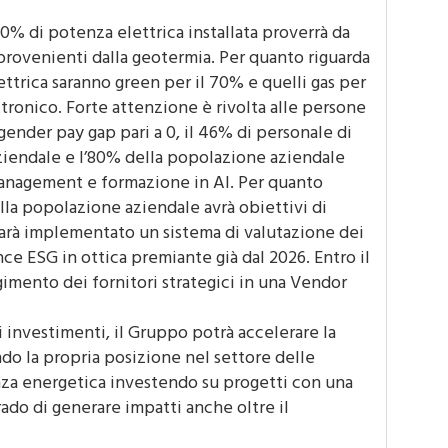
70% di potenza elettrica installata proverrà da
rovenienti dalla geotermia. Per quanto riguarda
elettrica saranno green per il 70% e quelli gas per
ettronico. Forte attenzione è rivolta alle persone
gender pay gap pari a 0, il 46% di personale di
ziendale e l’80% della popolazione aziendale
management e formazione in AI. Per quanto
lla popolazione aziendale avrà obiettivi di
 sarà implementato un sistema di valutazione dei
ce ESG in ottica premiante già dal 2026. Entro il
lgimento dei fornitori strategici in una Vendor
 di investimenti, il Gruppo potrà accelerare la
do la propria posizione nel settore delle
enza energetica investendo su progetti con una
ado di generare impatti anche oltre il