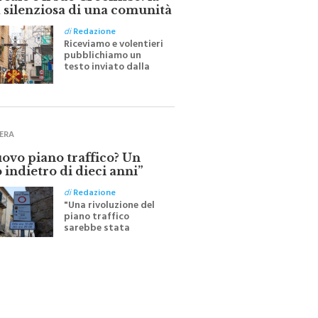
ale e il suo Crocifisso: la
 silenziosa di una comunità
di
Redazione
Riceviamo e volentieri
pubblichiamo un
testo inviato dalla
scrittrice monrealese
Mariella Sapienza
all'indomani della
Festa del Santissimo
Crocifisso
ERA
uovo piano traffico? Un
 indietro di dieci anni”
di
Redazione
"Una rivoluzione del
piano traffico
sarebbe stata
efficace se preceduta
da una rivoluzione
culturale"