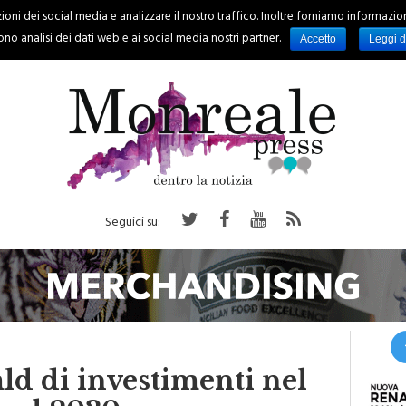
oni dei social media e analizzare il nostro traffico. Inoltre forniamo informazioni s
PALERMO
REGIONE
EVENTI
RUBRICHE
SPORT
no analisi dei dati web e ai social media nostri partner.
Accetto
Leggi d
Seguici su:
d di investimenti nel