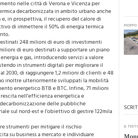
ldamento nelle città di Verona e Vicenza per
 termica decarbonizzata in ambito urbano anche
e, in prospettiva, il recupero del calore di
iettivo di immettere il 50% di energia termica
PIOPPO
ento.
destinati 248 milioni di euro di investimenti
7 milioni di euro destinati a supportare un piano
 energia e gas, introducendo servizi a valore
endo in strumenti digitali per migliorare il
l 2030, di raggiungere 1,2 milioni di clienti e 48
nno inoltre ulteriormente sviluppati la mobilità
mento energetico BTB e BTC. Infine, 71 milioni
crescita nell’efficienza energetica e
la decarbonizzazione delle pubbliche
SCRIT
ale sul nord-est e l’obiettivo di gestire 122mila
 strumenti per mitigare il rischio
IL TEST