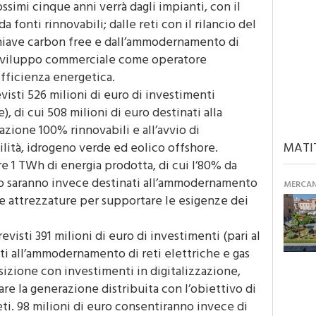
rossimi cinque anni verrà dagli impianti, con il
fonti rinnovabili; dalle reti con il rilancio del
chiave carbon free e dall’ammodernamento di
lo sviluppo commerciale come operatore
efficienza energetica.
visti 526 milioni di euro di investimenti
), di cui 508 milioni di euro destinati alla
azione 100% rinnovabili e all’avvio di
ilità, idrogeno verde ed eolico offshore.
MATI
re 1 TWh di energia prodotta, di cui l’80% da
euro saranno invece destinati all’ammodernamento
MERCANT
 e attrezzature per supportare le esigenze dei
evisti 391 milioni di euro di investimenti (pari al
ati all’ammodernamento di reti elettriche e gas
nsizione con investimenti in digitalizzazione,
are la generazione distribuita con l’obiettivo di
eti. 98 milioni di euro consentiranno invece di