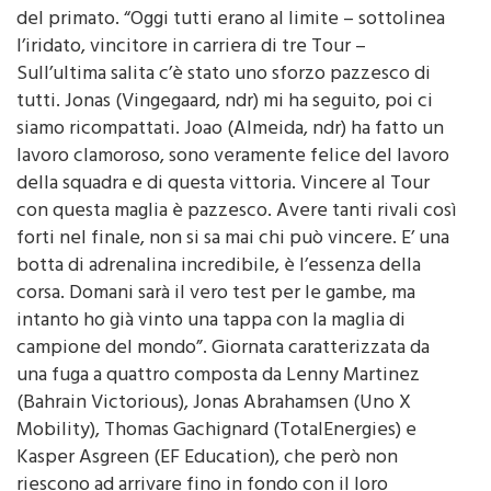
Pogacar in classifica generale, conserva il simbolo
del primato. “Oggi tutti erano al limite – sottolinea
l’iridato, vincitore in carriera di tre Tour –
Sull’ultima salita c’è stato uno sforzo pazzesco di
tutti. Jonas (Vingegaard, ndr) mi ha seguito, poi ci
siamo ricompattati. Joao (Almeida, ndr) ha fatto un
lavoro clamoroso, sono veramente felice del lavoro
della squadra e di questa vittoria. Vincere al Tour
con questa maglia è pazzesco. Avere tanti rivali così
forti nel finale, non si sa mai chi può vincere. E’ una
botta di adrenalina incredibile, è l’essenza della
corsa. Domani sarà il vero test per le gambe, ma
intanto ho già vinto una tappa con la maglia di
campione del mondo”. Giornata caratterizzata da
una fuga a quattro composta da Lenny Martinez
(Bahrain Victorious), Jonas Abrahamsen (Uno X
Mobility), Thomas Gachignard (TotalEnergies) e
Kasper Asgreen (EF Education), che però non