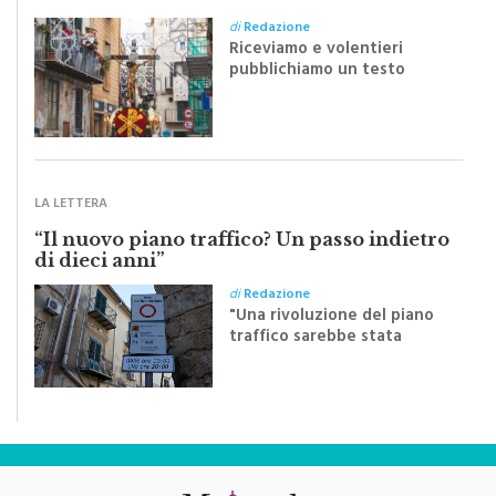
Monreale e il suo Crocifisso: la forza
silenziosa di una comunità
di
Redazione
Riceviamo e volentieri
pubblichiamo un testo
inviato dalla scrittrice
monrealese Mariella
Sapienza all'indomani della
Festa del Santissimo
Crocifisso
LA LETTERA
“Il nuovo piano traffico? Un passo indietro
di dieci anni”
di
Redazione
"Una rivoluzione del piano
traffico sarebbe stata
efficace se preceduta da
una rivoluzione culturale"