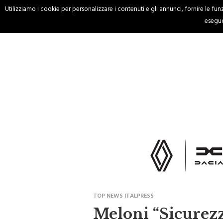
Utilizziamo i cookie per personalizzare i contenuti e gli annunci, fornire le funzi
HOME
CRONACA
eseguo
TOP NEWS ITALPRESS
Meloni “Sicurezz