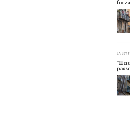
LA LETT
“Il n
passo