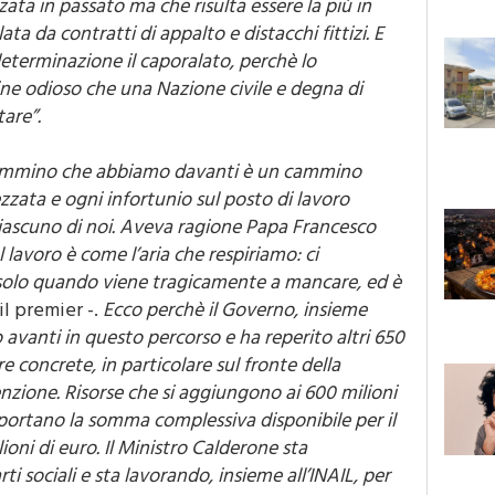
ta da contratti di appalto e distacchi fittizi. E
eterminazione il caporalato, perchè lo
ne odioso che una Nazione civile e degna di
are”.
 cammino che abbiamo davanti è un cammino
zzata e ogni infortunio sul posto di lavoro
iascuno di noi. Aveva ragione Papa Francesco
 lavoro è come l’aria che respiriamo: ci
solo quando viene tragicamente a mancare, ed è
il premier -.
Ecco perchè il Governo, insieme
o avanti in questo percorso e ha reperito altri 650
re concrete, in particolare sul fronte della
enzione. Risorse che si aggiungono ai 600 milioni
he portano la somma complessiva disponibile per il
ioni di euro. Il Ministro Calderone sta
i sociali e sta lavorando, insieme all’INAIL, per
nti e impiegare al meglio le risorse che abbiamo