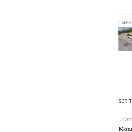
PIOPPO
SCRIT
IL TEST
Monre
forza