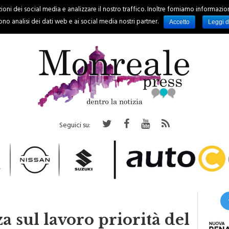
oni dei social media e analizzare il nostro traffico. Inoltre forniamo informazioni s
PALERMO
REGIONE
EVENTI
RUBRICHE
SPORT
no analisi dei dati web e ai social media nostri partner.
Accetto
Leggi d
Seguici su:
a sul lavoro priorità del