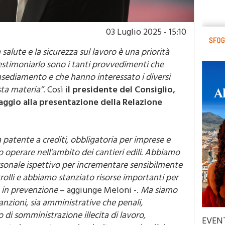
03 Luglio 2025 - 15:10
 salute e la sicurezza sul lavoro è una priorità
estimoniarlo sono i tanti provvedimenti che
nsediamento e che hanno interessato i diversi
ta materia”
. Così i
l presidente del Consiglio,
aggio alla presentazione della Relazione
patente a crediti, obbligatoria per imprese e
operare nell’ambito dei cantieri edili. Abbiamo
rsonale ispettivo per incrementare sensibilmente
trolli e abbiamo stanziato risorse importanti per
 in prevenzione
– aggiunge Meloni -.
Ma siamo
anzioni, sia amministrative che penali,
di somministrazione illecita di lavoro,
EVEN
zata in passato ma che risulta essere la più in