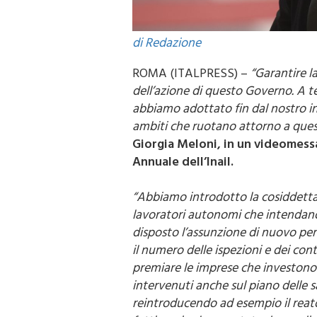
di Redazione
ROMA (ITALPRESS) –
“Garantire la
dell’azione di questo Governo. A t
abbiamo adottato fin dal nostro i
ambiti che ruotano attorno a ques
Giorgia Meloni, in un videomess
Annuale dell’Inail.
“Abbiamo introdotto la cosiddetta 
lavoratori autonomi che intendano 
disposto l’assunzione di nuovo pe
il numero delle ispezioni e dei con
premiare le imprese che investono
intervenuti anche sul piano delle s
reintroducendo ad esempio il reato 
fattispecie che era stata depenaliz