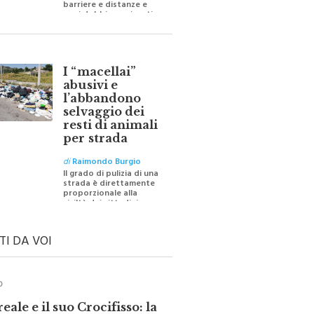
oggi dobbiamo ripartire
per ricostruire certezze
I “macellai”
abusivi e
l’abbandono
selvaggio dei
resti di animali
per strada
di
Raimondo Burgio
Il grado di pulizia di una
strada è direttamente
proporzionale alla
civiltà dei cittadini
TI DA VOI
O
ale e il suo Crocifisso: la
 silenziosa di una comunità