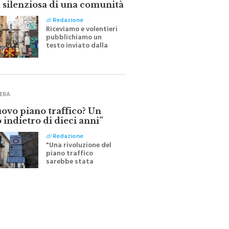
di
Redazione
Riceviamo e volentieri
pubblichiamo un
testo inviato dalla
scrittrice monrealese
Mariella Sapienza
all'indomani della
Festa del Santissimo
Crocifisso
ERA
uovo piano traffico? Un
 indietro di dieci anni”
di
Redazione
"Una rivoluzione del
piano traffico
sarebbe stata
efficace se preceduta
da una rivoluzione
culturale"