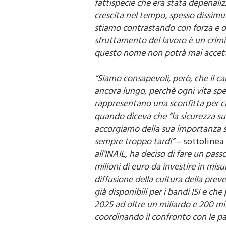
crescita nel tempo, spesso dissimula
stiamo contrastando con forza e d
sfruttamento del lavoro è un crimi
questo nome non potrà mai accett
“Siamo consapevoli, però, che il
ancora lungo, perchè ogni vita spe
rappresentano una sconfitta per c
quando diceva che “la sicurezza sul
accorgiamo della sua importanza 
sempre troppo tardi”
– sottolinea 
all’INAIL, ha deciso di fare un pass
milioni di euro da investire in misu
diffusione della cultura della prev
già disponibili per i bandi ISI e c
2025 ad oltre un miliardo e 200 mil
coordinando il confronto con le part
definire tecnicamente i provvedime