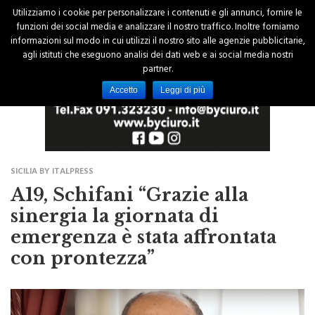
Utilizziamo i cookie per personalizzare i contenuti e gli annunci, fornire le
funzioni dei social media e analizzare il nostro traffico. Inoltre forniamo
informazioni sul modo in cui utilizzi il nostro sito alle agenzie pubblicitarie,
agli istituti che eseguono analisi dei dati web e ai social media nostri
partner.
Accetto
Leggi di più
SICILIA BY ITALPRESS
A19, Schifani “Grazie alla
sinergia la giornata di
emergenza è stata affrontata
con prontezza”