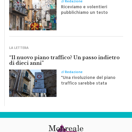
pubblichiamo un testo
inviato dalla scrittrice
monrealese Mariella
Sapienza all'indomani della
Festa del Santissimo
Crocifisso
LA LETTERA
“Il nuovo piano traffico? Un passo indietro
di dieci anni”
di
Redazione
"Una rivoluzione del piano
traffico sarebbe stata
efficace se preceduta da
una rivoluzione culturale"