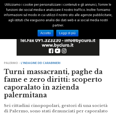
Utilizziamo i cookie per personalizzare i contenuti e gli annunci, fornire le
funzioni dei social media e analizzare il nostro traffico. Inoltre forniamo
informazioni sul modo in cui utilizzi il nostro sito alle agenzie pubblicitarie,
agli istituti che eseguono analisi dei dati web e ai social media nostri
partner.
Accetto
Leggi di più
PALERMO -
L'INDAGINE DEI CARABINIERI
Turni massacranti, paghe da
fame e zero diritti: scoperto
caporalato in azienda
palermitana
Sei cittadini cinopopolari, gestori di una società
di Palermo, sono stati denunciati per caporalato