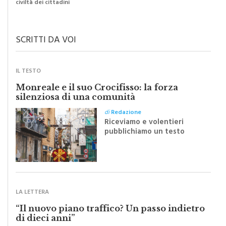
SCRITTI DA VOI
IL TESTO
Monreale e il suo Crocifisso: la forza
silenziosa di una comunità
di
Redazione
Riceviamo e volentieri
pubblichiamo un testo
inviato dalla scrittrice
monrealese Mariella
Sapienza all'indomani della
Festa del Santissimo
Crocifisso
LA LETTERA
“Il nuovo piano traffico? Un passo indietro
di dieci anni”
di
Redazione